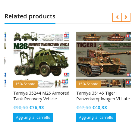
Related products
15% Sconto
15% Sconto
Tamiya 35244 M26 Armored
Tamiya 35146 Tiger I
Tank Recovery Vehicle
Panzerkampfwagen VI Late
Version
Il
Il
Il
Il
€
90,50
€
76,93
€
47,50
€
40,38
prezzo
prezzo
prezzo
prezzo
Aggiungi al carrello
Aggiungi al carrello
originale
attuale
originale
attuale
era:
è:
era:
è: