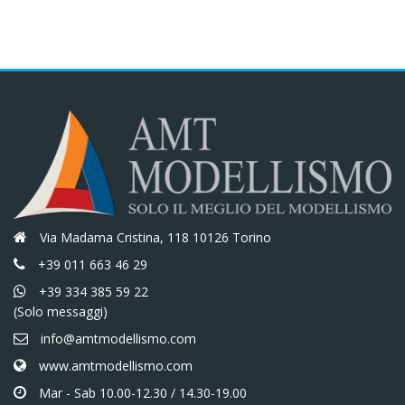
€90,50.
€76,93.
€47,50.
€40,38.
Via Madama Cristina, 118 10126 Torino
+39 011 663 46 29
+39 334 385 59 22
(Solo messaggi)
info@amtmodellismo.com
www.amtmodellismo.com
Mar - Sab 10.00-12.30 / 14.30-19.00