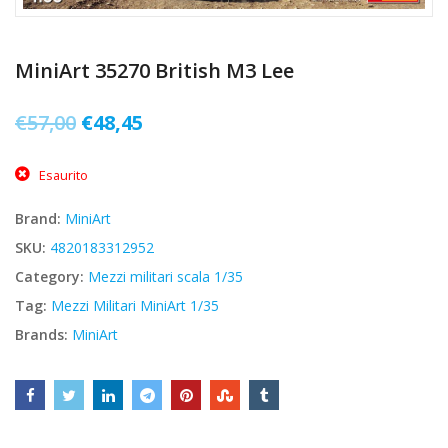
MiniArt 35270 British M3 Lee
Il
Il
€
57,00
€
48,45
prezzo
prezzo
Esaurito
originale
attuale
era:
è:
Brand:
MiniArt
€57,00.
€48,45.
SKU:
4820183312952
Category:
Mezzi militari scala 1/35
Tag:
Mezzi Militari MiniArt 1/35
Brands:
MiniArt