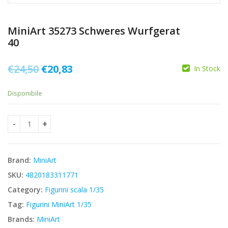
MiniArt 35273 Schweres Wurfgerat
40
Il
Il
€
24,50
€
20,83
In Stock
prezzo
prezzo
Disponibile
originale
attuale
era:
è:
MiniArt 35273 Schweres Wurfgerat 40 quantity
€24,50.
€20,83.
Brand:
MiniArt
SKU:
4820183311771
Category:
Figurini scala 1/35
Tag:
Figurini MiniArt 1/35
Brands:
MiniArt