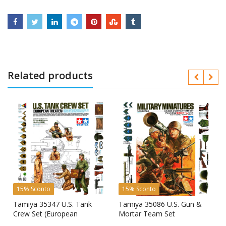
Related products
15% Sconto
15% Sconto
n
Tamiya 35347 U.S. Tank
Tamiya 35086 U.S. Gun &
Crew Set (European
Mortar Team Set
Theater)