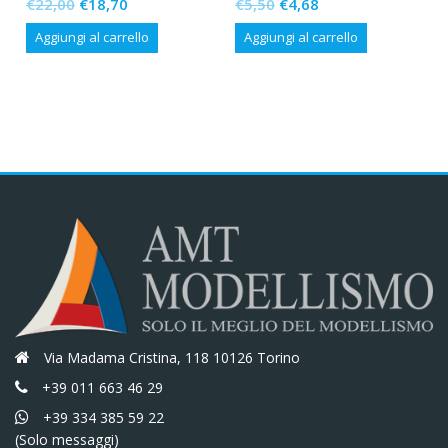
Il
Il
Il
Il
€
22,00
€
18,70
€
5,50
€
4,68
prezzo
prezzo
prezzo
prezzo
Aggiungi al carrello
Aggiungi al carrello
originale
attuale
originale
attuale
era:
è:
era:
è:
€22,00.
€18,70.
€5,50.
€4,68.
Via Madama Cristina, 118 10126 Torino
+39 011 663 46 29
+39 334 385 59 22
(Solo messaggi)