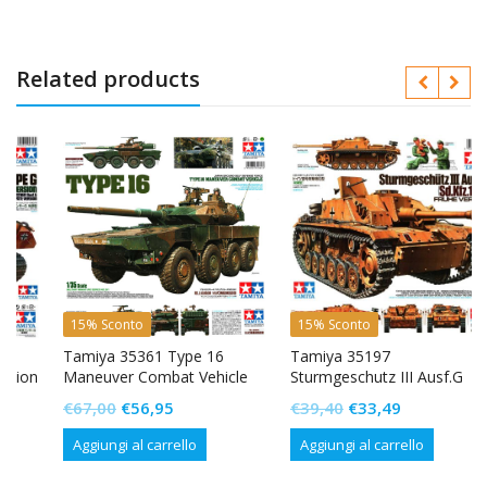
Related products
15% Sconto
15% Sconto
Tamiya 35361 Type 16
Tamiya 35197
n
Maneuver Combat Vehicle
Sturmgeschutz III Ausf.G
Fruhe Version
Il
Il
Il
Il
€
67,00
€
56,95
€
39,40
€
33,49
prezzo
prezzo
prezzo
prezzo
Aggiungi al carrello
Aggiungi al carrello
originale
attuale
originale
attuale
era:
è:
era:
è: