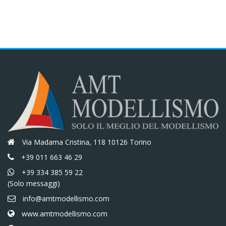
€67,00.
€56,95.
€39,40.
€33,49.
Via Madama Cristina, 118 10126 Torino
+39 011 663 46 29
+39 334 385 59 22
(Solo messaggi)
info@amtmodellismo.com
www.amtmodellismo.com