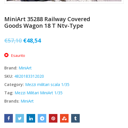
MiniArt 35288 Railway Covered
Goods Wagon 18 T Ntv-Type
Il
Il
€
57,10
€
48,54
prezzo
prezzo
Esaurito
originale
attuale
era:
è:
Brand:
MiniArt
€57,10.
€48,54.
SKU:
4820183312020
Category:
Mezzi militari scala 1/35
Tag:
Mezzi Militari MiniArt 1/35
Brands:
MiniArt