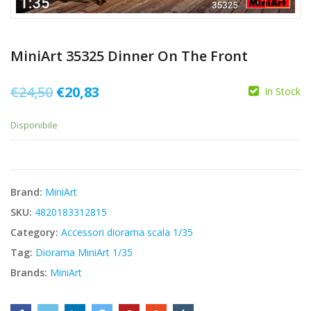
MiniArt 35325 Dinner On The Front
Il
Il
€
24,50
€
20,83
In Stock
prezzo
prezzo
Disponibile
originale
attuale
era:
è:
€24,50.
€20,83.
Brand:
MiniArt
SKU:
4820183312815
Category:
Accessori diorama scala 1/35
Tag:
Diorama MiniArt 1/35
Brands:
MiniArt