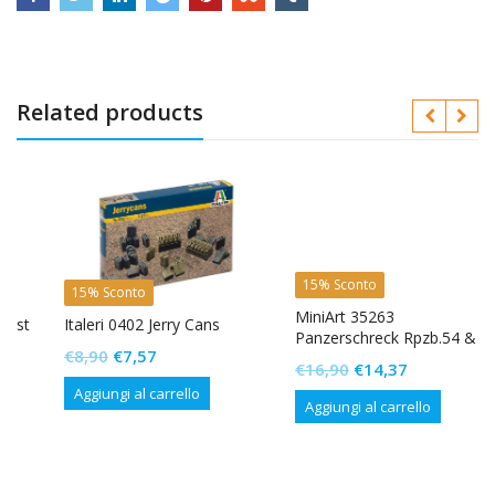
Related products
15% Sconto
15% Sconto
MiniArt 35263
Italeri 0402 Jerry Cans
Panzerschreck Rpzb.54 &
Il
Il
€
8,90
€
7,57
Ofenrohr Rpzb.43 Set
Il
Il
€
16,90
€
14,37
prezzo
prezzo
Aggiungi al carrello
prezzo
prezzo
Aggiungi al carrello
originale
attuale
originale
attuale
era:
è:
era:
è:
€8,90.
€7,57.
€16,90.
€14,37.