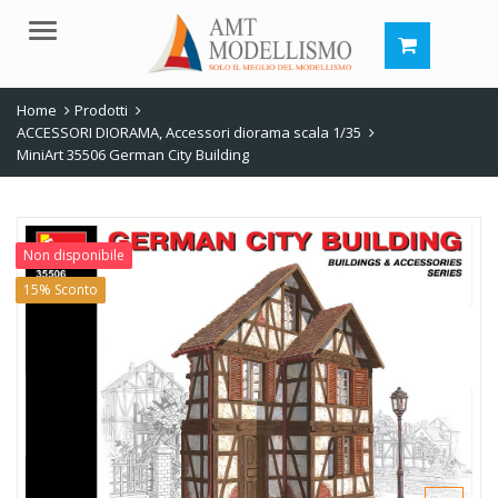
Menu
Home
Prodotti
ACCESSORI DIORAMA
,
Accessori diorama scala 1/35
MiniArt 35506 German City Building
Non disponibile
15% Sconto