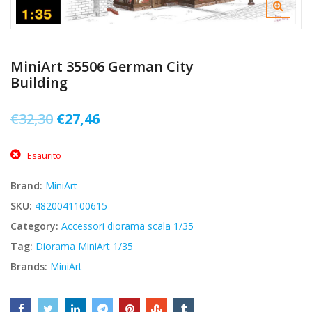
MiniArt 35506 German City
Building
Il
Il
€
32,30
€
27,46
prezzo
prezzo
Esaurito
originale
attuale
era:
è:
Brand:
MiniArt
€32,30.
€27,46.
SKU:
4820041100615
Category:
Accessori diorama scala 1/35
Tag:
Diorama MiniArt 1/35
Brands:
MiniArt