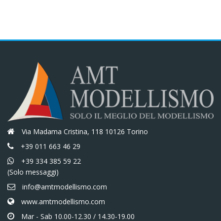
€15,00.
€12,75.
Via Madama Cristina, 118 10126 Torino
+39 011 663 46 29
+39 334 385 59 22
(Solo messaggi)
info@amtmodellismo.com
www.amtmodellismo.com
Mar - Sab 10.00-12.30 / 14.30-19.00