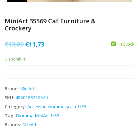
MiniArt 35569 Caf Furniture &
Crockery
Il
Il
€
13,80
€
11,73
In Stock
prezzo
prezzo
Disponibile
originale
attuale
era:
è:
€13,80.
€11,73.
Brand:
MiniArt
SKU:
4820183310644
Category:
Accessori diorama scala 1/35
Tag:
Diorama MiniArt 1/35
Brands:
MiniArt