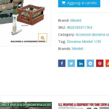
Aggiungi al carrello
€19,30.
€16,41.
Brand:
MiniArt
SKU:
4820183311764
Category:
Accessori diorama sc
Tag:
Diorama MiniArt 1/35
Brands:
MiniArt