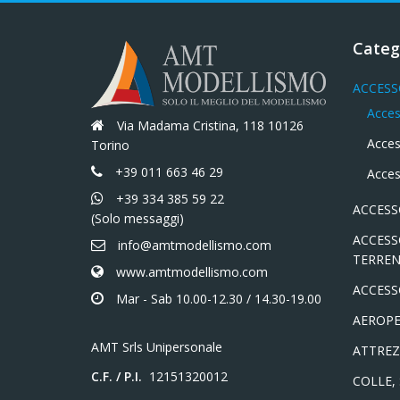
Categ
ACCESS
Acces
Via Madama Cristina, 118 10126
Acces
Torino
+39 011 663 46 29
Acces
+39 334 385 59 22
ACCESS
(Solo messaggi)
ACCESS
info@amtmodellismo.com
TERREN
www.amtmodellismo.com
ACCESS
Mar - Sab 10.00-12.30 / 14.30-19.00
AEROPE
AMT Srls Unipersonale
ATTREZ
C.F. / P.I.
12151320012
COLLE,