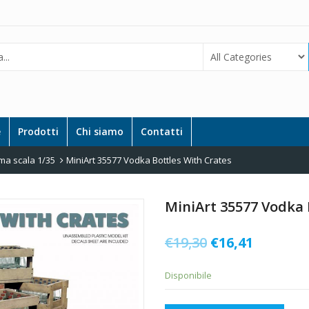
e
Prodotti
Chi siamo
Contatti
ma scala 1/35
MiniArt 35577 Vodka Bottles With Crates
MiniArt 35577 Vodka 
Il
Il
€
19,30
€
16,41
prezzo
prezzo
Disponibile
originale
attuale
era:
è: