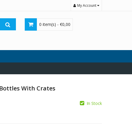
My Account
0 item(s) -
€
0,00
Bottles With Crates
In Stock