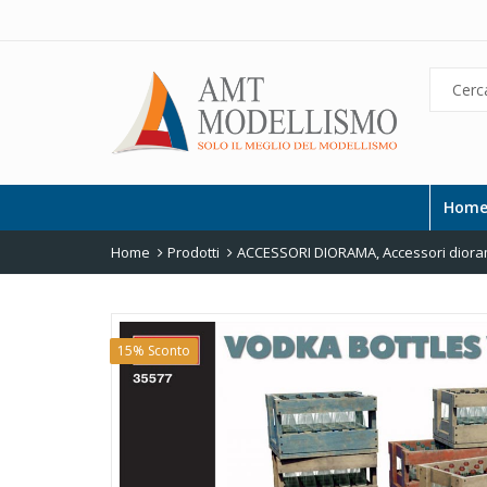
Hom
Home
Prodotti
ACCESSORI DIORAMA
,
Accessori diora
15% Sconto