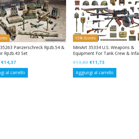
onto
15% Sconto
 35263 Panzerschreck Rpzb.54 &
MiniArt 35334 U.S. Weapons &
r Rpzb.43 Set
Equipment For Tank Crew & Infa
Il
Il
Il
Il
€
14,37
€
13,80
€
11,73
prezzo
prezzo
prezzo
prezzo
gi al carrello
Aggiungi al carrello
originale
attuale
originale
attuale
era:
è:
era:
è:
€16,90.
€14,37.
€13,80.
€11,73.