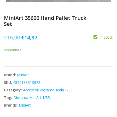
MiniArt 35606 Hand Pallet Truck
Set
Il
Il
€
16,90
€
14,37
In Stock
prezzo
prezzo
Disponibile
originale
attuale
era:
è:
€16,90.
€14,37.
Brand:
MiniArt
SKU:
4820183313072
Category:
Accessori diorama scala 1/35
Tag:
Diorama MiniArt 1/35
Brands:
MiniArt