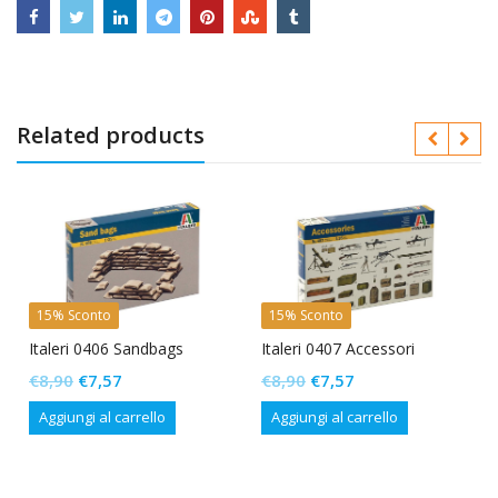
Related products
15% Sconto
15% Sconto
Italeri 0406 Sandbags
Italeri 0407 Accessori
Il
Il
Il
Il
€
8,90
€
7,57
€
8,90
€
7,57
prezzo
prezzo
prezzo
prezzo
Aggiungi al carrello
Aggiungi al carrello
originale
attuale
originale
attuale
era:
è:
era:
è:
€8,90.
€7,57.
€8,90.
€7,57.