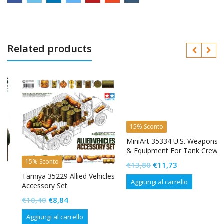
Related products
15% Sconto
MiniArt 35334 U.S. Weapons
& Equipment For Tank Crew
& Infantry
15% Sconto
Il
Il
€
13,80
€
11,73
prezzo
prezzo
Tamiya 35229 Allied Vehicles
Aggiungi al carrello
Accessory Set
originale
attuale
Il
Il
€
10,40
€
8,84
era:
è:
prezzo
prezzo
€13,80.
€11,73.
Aggiungi al carrello
originale
attuale