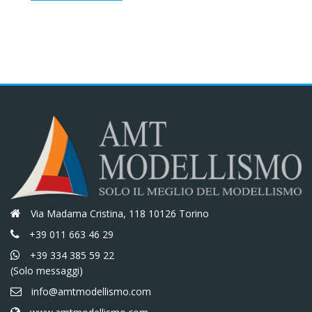
era:
è:
€10,40.
€8,84.
Via Madama Cristina, 118 10126 Torino
+39 011 663 46 29
+39 334 385 59 22
(Solo messaggi)
info@amtmodellismo.com