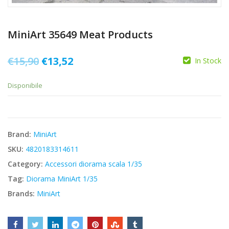
MiniArt 35649 Meat Products
Il
Il
€
15,90
€
13,52
In Stock
prezzo
prezzo
Disponibile
originale
attuale
era:
è:
€15,90.
€13,52.
Brand:
MiniArt
SKU:
4820183314611
Category:
Accessori diorama scala 1/35
Tag:
Diorama MiniArt 1/35
Brands:
MiniArt