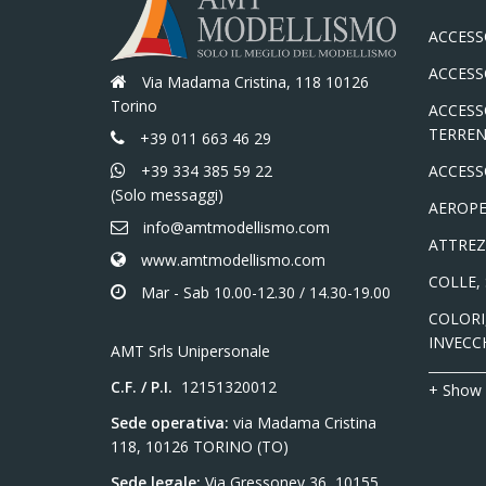
ACCESS
ACCESS
Via Madama Cristina, 118 10126
Torino
ACCESS
TERREN
+39 011 663 46 29
+39 334 385 59 22
ACCESS
(Solo messaggi)
AEROPE
info@amtmodellismo.com
ATTREZ
www.amtmodellismo.com
COLLE,
Mar - Sab 10.00-12.30 / 14.30-19.00
COLORI,
INVECC
AMT Srls Unipersonale
C.F. / P.I.
12151320012
+ Show
Sede operativa:
via Madama Cristina
118, 10126 TORINO (TO)
Sede legale:
Via Gressoney 36, 10155