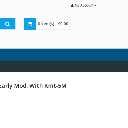
My Account
0 item(s) -
€
0,00
 Early Mod. With Kmt-5M