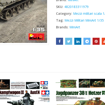
€66,30.
€56,36.
SKU:
4820183311979
Category:
Mezzi militari scala 
Tag:
Mezzi Militari MiniArt 1/35
Brands:
MiniArt