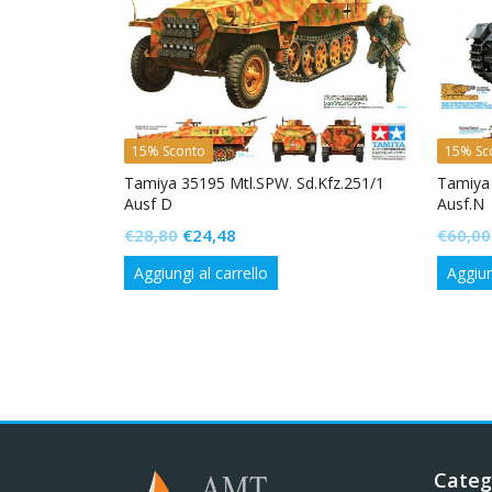
15% Sconto
15% Sc
ther Type G
Tamiya 35195 Mtl.SPW. Sd.Kfz.251/1
Tamiya
Ausf D
Ausf.N
Il
Il
€
28,80
€
24,48
€
60,00
prezzo
prezzo
Aggiungi al carrello
Aggiun
originale
attuale
era:
è:
€28,80.
€24,48.
Categ