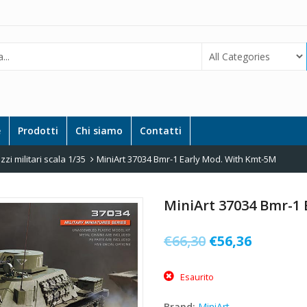
e
Prodotti
Chi siamo
Contatti
zi militari scala 1/35
MiniArt 37034 Bmr-1 Early Mod. With Kmt-5M
MiniArt 37034 Bmr-1
Il
Il
€
66,30
€
56,36
prezzo
prezzo
Esaurito
originale
attuale
era:
è:
Brand:
MiniArt