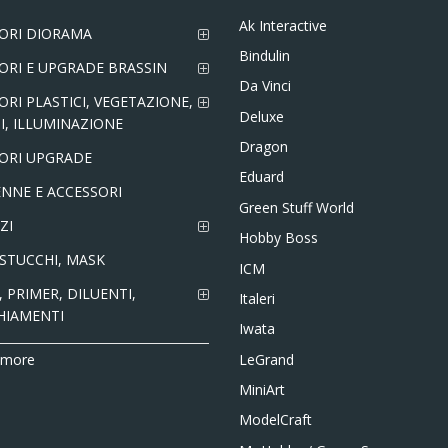
Ak Interactive
ORI DIORAMA
Bindulin
ORI E UPGRADE BRASSIN
Da Vinci
ORI PLASTICI, VEGETAZIONE,
Deluxe
I, ILLUMINAZIONE
Dragon
ORI UPGRADE
Eduard
NNE E ACCESSORI
Green Stuff World
ZI
Hobby Boss
 STUCCHI, MASK
ICM
 PRIMER, DILUENTI,
Italeri
HIAMENTI
Iwata
LeGrand
 more
MiniArt
ModelCraft