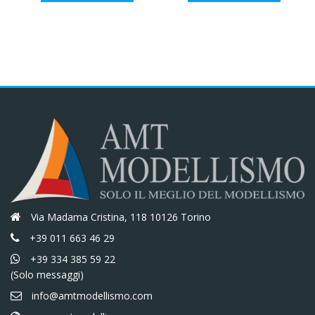
originale
attuale
originale
attuale
era:
è:
era:
è:
€67,00.
€56,95.
€77,00.
€65,45.
Via Madama Cristina, 118 10126 Torino
+39 011 663 46 29
+39 334 385 59 22
(Solo messaggi)
info@amtmodellismo.com