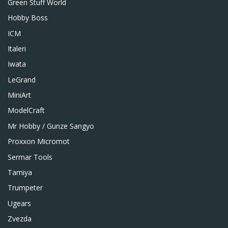
Green Stuff World
Hobby Boss
ICM
Italeri
Iwata
LeGrand
MiniArt
ModelCraft
Mr Hobby / Gunze Sangyo
Proxxon Micromot
Sermar Tools
Tamiya
Trumpeter
Ugears
Zvezda