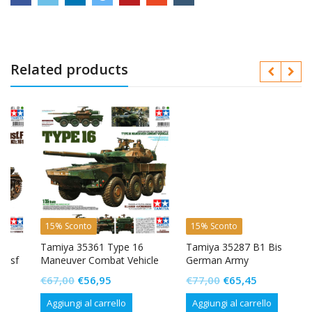
Related products
15% Sconto
15% Sconto
Tamiya 35361 Type 16
Tamiya 35287 B1 Bis
Maneuver Combat Vehicle
German Army
Il
Il
Il
Il
€
67,00
€
56,95
€
77,00
€
65,45
prezzo
prezzo
prezzo
prezzo
Aggiungi al carrello
Aggiungi al carrello