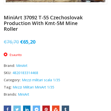
MiniArt 37092 T-55 Czechoslovak
Production With Kmt-5M Mine
Roller
Il
Il
€
76,70
€
65,20
prezzo
prezzo
Esaurito
originale
attuale
era:
è:
Brand:
MiniArt
€76,70.
€65,20.
SKU:
4820183314468
Category:
Mezzi militari scala 1/35
Tag:
Mezzi Militari MiniArt 1/35
Brands:
MiniArt