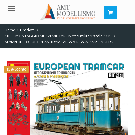
Menu
Home
Prodotti
KIT DI MONTAGGIO MEZZI MILITARI
,
Mezzi militari scala 1/35
MiniArt 38009 EUROPEAN TRAMCAR W/CREW & PASSENGERS
15% Sconto