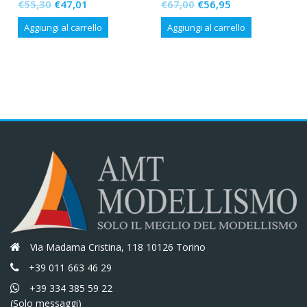
Il
Il
Il
Il
€
55,30
€
47,01
€
67,00
€
56,95
prezzo
prezzo
prezzo
prezzo
Aggiungi al carrello
Aggiungi al carrello
originale
attuale
originale
attuale
era:
è:
era:
è:
€55,30.
€47,01.
€67,00.
€56,95.
Via Madama Cristina, 118 10126 Torino
+39 011 663 46 29
+39 334 385 59 22
(Solo messaggi)