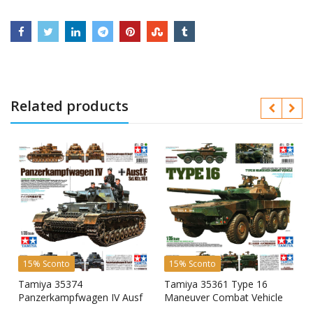
Related products
15% Sconto
15% Sconto
k
Tamiya 35374
Tamiya 35361 Type 16
Panzerkampfwagen IV Ausf
Maneuver Combat Vehicle
F Sd.Kfz. 161