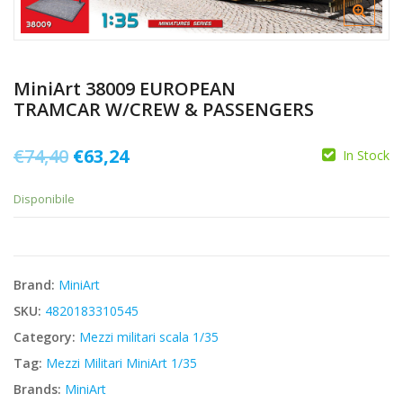
MiniArt 38009 EUROPEAN
TRAMCAR W/CREW & PASSENGERS
Il
Il
€
74,40
€
63,24
In Stock
prezzo
prezzo
Disponibile
originale
attuale
era:
è:
€74,40.
€63,24.
Brand:
MiniArt
SKU:
4820183310545
Category:
Mezzi militari scala 1/35
Tag:
Mezzi Militari MiniArt 1/35
Brands:
MiniArt