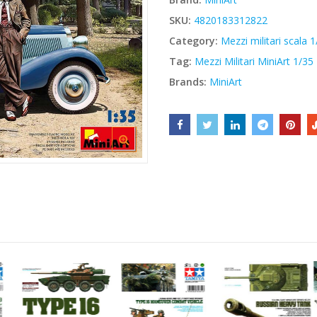
€44,00.
€37,40.
SKU:
4820183312822
Category:
Mezzi militari scala 
Tag:
Mezzi Militari MiniArt 1/35
Brands:
MiniArt