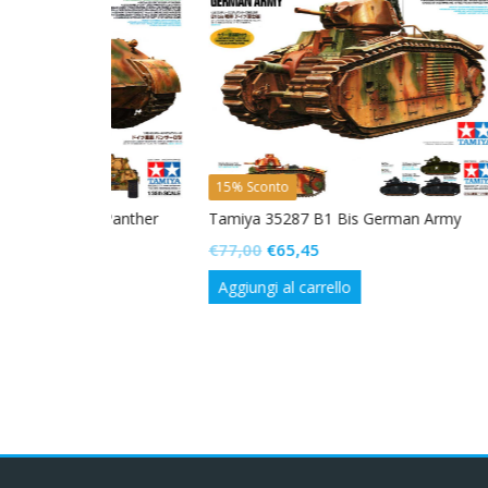
15% Sconto
15% Sc
k Panther
Tamiya 35287 B1 Bis German Army
Tamiya
Combat
Il
Il
€
77,00
€
65,45
€
67,00
prezzo
prezzo
Aggiungi al carrello
originale
attuale
Aggiun
era:
è:
€77,00.
€65,45.