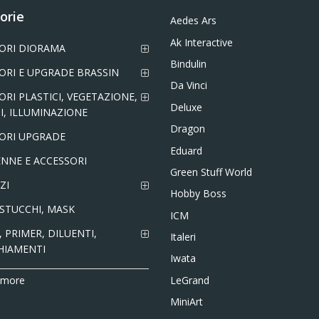
orie
Aedes Ars
Ak Interactive
ORI DIORAMA
Bindulin
ORI E UPGRADE BRASSIN
Da Vinci
ORI PLASTICI, VEGETAZIONE,
Deluxe
I, ILLUMINAZIONE
Dragon
ORI UPGRADE
Eduard
NNE E ACCESSORI
Green Stuff World
ZI
Hobby Boss
 STUCCHI, MASK
ICM
 PRIMER, DILUENTI,
Italeri
HIAMENTI
Iwata
LeGrand
 more
MiniArt