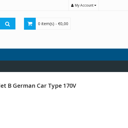
My Account
0 item(s) -
€
0,00
let B German Car Type 170V