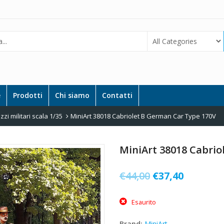
e
Prodotti
Chi siamo
Contatti
zi militari scala 1/35
MiniArt 38018 Cabriolet B German Car Type 170V
MiniArt 38018 Cabrio
Il
Il
€
44,00
€
37,40
prezzo
prezzo
Esaurito
originale
attuale
era:
è:
Brand:
MiniArt