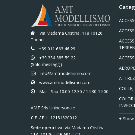
Categ
ACCESS
ACCESS
Via Madama Cristina, 118 10126
Torino
ACCESS
TERREN
+39 011 663 46 29
+39 334 385 59 22
ACCESS
(Solo messaggi)
AEROPE
info@amtmodellismo.com
ATTREZ
www.amtmodellismo.com
COLLE,
Mar - Sab 10.00-12.30 / 14.30-19.00
COLORI,
INVECC
AMT Srls Unipersonale
C.F. / P.I.
12151320012
+ Show
Sede operativa:
via Madama Cristina
118, 10126 TORINO (TO)