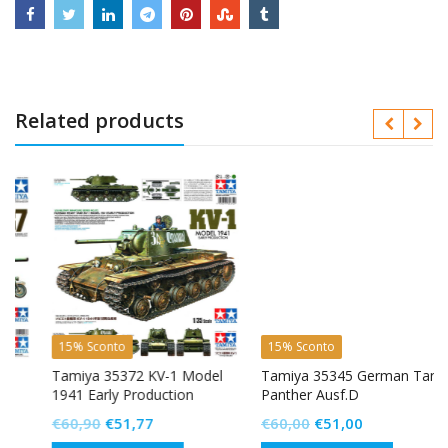
Related products
15% Sconto
15% Sconto
Tamiya 35372 KV-1 Model
Tamiya 35345 German Tank
1941 Early Production
Panther Ausf.D
Russian Heavy Tank
Il
Il
Il
Il
€
60,90
€
51,77
€
60,00
€
51,00
prezzo
prezzo
prezzo
prezzo