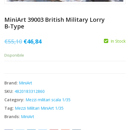
MiniArt 39003 British Military Lorry
B-Type
Il
Il
€
55,10
€
46,84
In Stock
prezzo
prezzo
Disponibile
originale
attuale
era:
è:
€55,10.
€46,84.
Brand:
MiniArt
SKU:
4820183312860
Category:
Mezzi militari scala 1/35
Tag:
Mezzi Militari MiniArt 1/35
Brands:
MiniArt