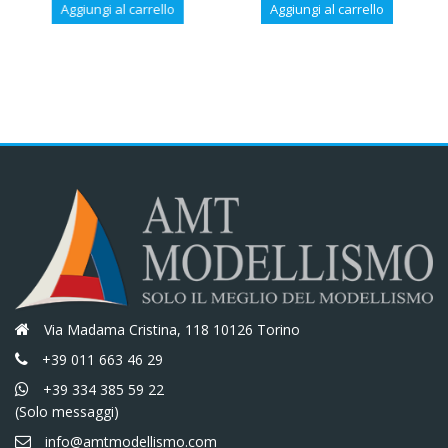
Aggiungi al carrello
Aggiungi al carrello
originale
attuale
originale
attuale
era:
è:
era:
è:
€60,90.
€51,77.
€60,00.
€51,00.
Via Madama Cristina, 118 10126 Torino
+39 011 663 46 29
+39 334 385 59 22
(Solo messaggi)
info@amtmodellismo.com