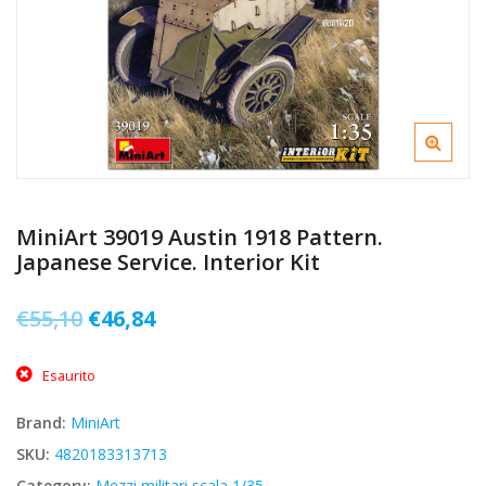
MiniArt 39019 Austin 1918 Pattern.
Japanese Service. Interior Kit
Il
Il
€
55,10
€
46,84
prezzo
prezzo
Esaurito
originale
attuale
era:
è:
Brand:
MiniArt
€55,10.
€46,84.
SKU:
4820183313713
Category:
Mezzi militari scala 1/35