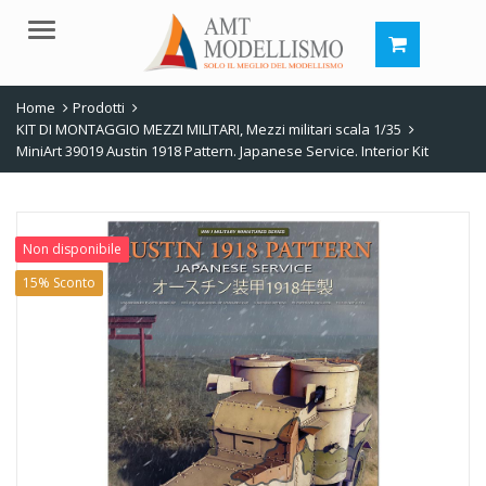
Menu
Home
Prodotti
KIT DI MONTAGGIO MEZZI MILITARI
,
Mezzi militari scala 1/35
MiniArt 39019 Austin 1918 Pattern. Japanese Service. Interior Kit
Non disponibile
15% Sconto