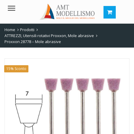
Menu
Home
Prodotti
ATTREZZI
,
Utensili rotativi Proxxon
,
Mole abrasive
Proxxon 28778 – Mole abrasive
15% Sconto