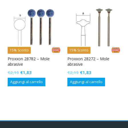
15% Sconto
15% Sconto
Proxxon 28782 – Mole
Proxxon 28272 – Mole
abrasive
abrasive
Il
Il
Il
Il
€
2,15
€
1,83
€
2,15
€
1,83
prezzo
prezzo
prezzo
prezzo
Aggiungi al carrello
Aggiungi al carrello
originale
attuale
originale
attuale
era:
è:
era:
è:
€2,15.
€1,83.
€2,15.
€1,83.