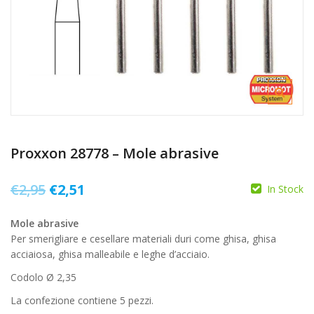
Proxxon 28778 – Mole abrasive
Il
Il
€
2,95
€
2,51
In Stock
prezzo
prezzo
Mole abrasive
originale
attuale
Per smerigliare e cesellare materiali duri come ghisa, ghisa
era:
è:
acciaiosa, ghisa malleabile e leghe d’acciaio.
€2,95.
€2,51.
Codolo Ø 2,35
La confezione contiene 5 pezzi.