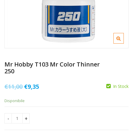
Mr Hobby T103 Mr Color Thinner
250
Il
Il
€
11,00
€
9,35
In Stock
prezzo
prezzo
Disponibile
originale
attuale
era:
è:
Mr Hobby T103 Mr Color Thinner 250 quantity
€11,00.
€9,35.