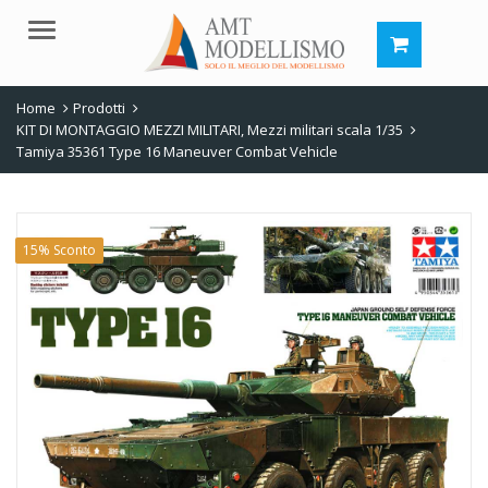
Menu
Home
Prodotti
KIT DI MONTAGGIO MEZZI MILITARI
,
Mezzi militari scala 1/35
Tamiya 35361 Type 16 Maneuver Combat Vehicle
15% Sconto