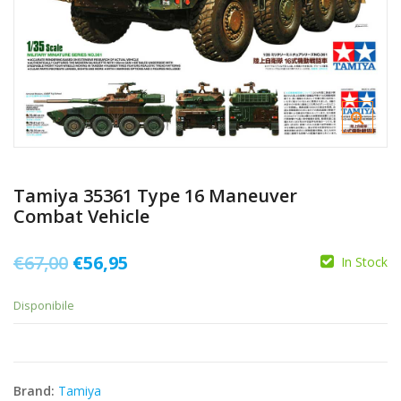
Tamiya 35361 Type 16 Maneuver
Combat Vehicle
Il
Il
€
67,00
€
56,95
In Stock
prezzo
prezzo
Disponibile
originale
attuale
era:
è:
€67,00.
€56,95.
Brand:
Tamiya