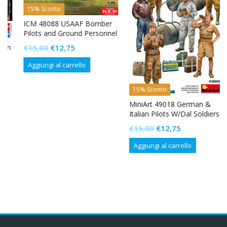
15% Sconto
ICM 48088 USAAF Bomber
Pilots and Ground Personnel
1944-1945
Il
Il
n
€
15,00
€
12,75
prezzo
prezzo
Aggiungi al carrello
originale
attuale
era:
è:
15% Sconto
€15,00.
€12,75.
MiniArt 49018 German &
Italian Pilots W/Dal Soldiers.
North Africa
Il
Il
€
15,00
€
12,75
prezzo
prezzo
Aggiungi al carrello
originale
attuale
era:
è:
€15,00.
€12,75.