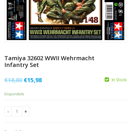
Tamiya 32602 WWII Wehrmacht
Infantry Set
Il
Il
€
18,80
€
15,98
In Stock
prezzo
prezzo
Disponibile
originale
attuale
era:
è:
Tamiya 32602 WWII Wehrmacht Infantry Set quantity
€18,80.
€15,98.