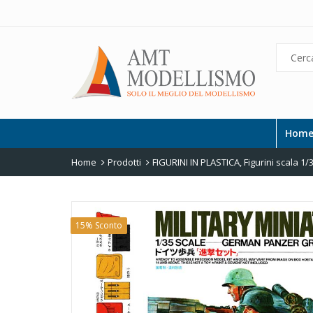
Hom
Home
Prodotti
FIGURINI IN PLASTICA
,
Figurini scala 1/
15% Sconto