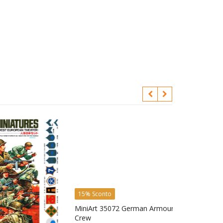
15% Sconto
MiniArt 35072 German Armoured Car
Crew