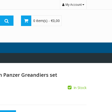
My Account
0 item(s) -
€
0,00
 Panzer Greandiers set
In Stock