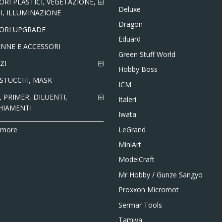
ORI PLASTICI, VEGETAZIONE,
Deluxe
I, ILLUMINAZIONE
Dragon
ORI UPGRADE
Eduard
NNE E ACCESSORI
Green Stuff World
ZI
Hobby Boss
 STUCCHI, MASK
ICM
 PRIMER, DILUENTI,
Italeri
HIAMENTI
Iwata
LeGrand
 more
MiniArt
ModelCraft
Mr Hobby / Gunze Sangyo
Proxxon Micromot
Sermar Tools
Tamiya