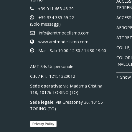
ACCESS
TERREN
+39 011 663 46 29
+39 334 385 59 22
ACCESS
(Solo messaggi)
AEROPE
info@amtmodellismo.com
ATTREZ
www.amtmodellismo.com
COLLE,
Mar - Sab 10.00-12.30 / 14.30-19.00
COLORI,
INVECC
AMT Srls Unipersonale
C.F. / P.I.
12151320012
+ Show
Sede operativa:
via Madama Cristina
118, 10126 TORINO (TO)
Sede legale:
Via Gressoney 36, 10155
TORINO (TO)
Privacy Policy