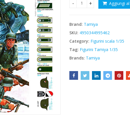
Aggiungi al
Tamiya 35061 German Panzer
€6,00.
€5,10.
Brand:
Tamiya
SKU:
4950344995462
Category:
Figurini scala 1/35
Tag:
Figurini Tamiya 1/35
Brands:
Tamiya