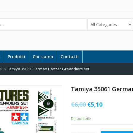
e
Prodotti
Chi siamo
Contatti
35
Tamiya 35061 German Panzer Greandiers set
Tamiya 35061 German
Il
Il
€
6,00
€
5,10
prezzo
prezzo
Disponibile
originale
attuale
era:
è: