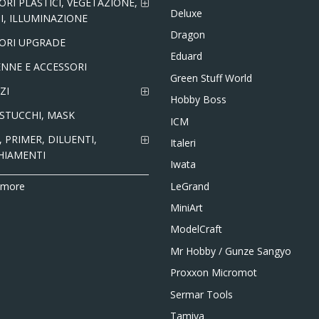
ORI PLASTICI, VEGETAZIONE,
Deluxe
I, ILLUMINAZIONE
Dragon
ORI UPGRADE
Eduard
NNE E ACCESSORI
Green Stuff World
ZI
Hobby Boss
 STUCCHI, MASK
ICM
 PRIMER, DILUENTI,
Italeri
HIAMENTI
Iwata
LeGrand
 more
MiniArt
ModelCraft
Mr Hobby / Gunze Sangyo
Proxxon Micromot
Sermar Tools
Tamiya