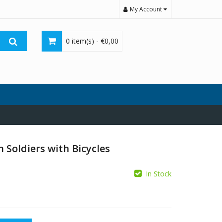
My Account
0 item(s) -
€
0,00
Soldiers with Bicycles
In Stock