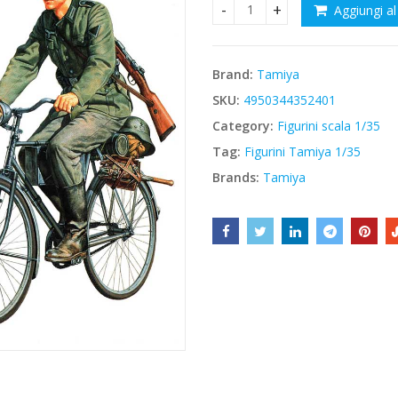
Aggiungi al
Tamiya 35240 German Soldier
€11,00.
€9,35.
Brand:
Tamiya
SKU:
4950344352401
Category:
Figurini scala 1/35
Tag:
Figurini Tamiya 1/35
Brands:
Tamiya