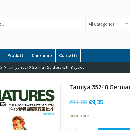
e
Prodotti
Chi siamo
Contatti
35
Tamiya 35240 German Soldiers with Bicycles
Tamiya 35240 German 
Il
Il
€
11,00
€
9,35
prezzo
prezzo
Disponibile
originale
attuale
era:
è: