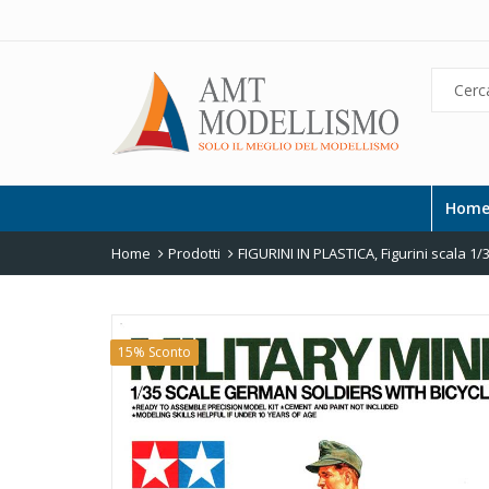
Hom
Home
Prodotti
FIGURINI IN PLASTICA
,
Figurini scala 1/
15% Sconto