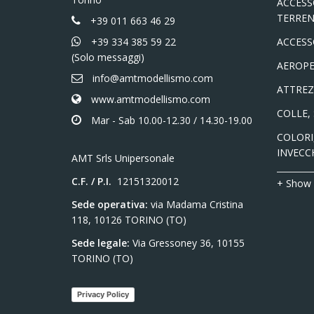
ACCESS
TERREN
+39 011 663 46 29
+39 334 385 59 22
ACCESS
(Solo messaggi)
AEROPE
info@amtmodellismo.com
ATTREZ
www.amtmodellismo.com
COLLE,
Mar - Sab 10.00-12.30 / 14.30-19.00
COLORI,
INVECC
AMT Srls Unipersonale
C.F. / P.I.
12151320012
+ Show
Sede operativa:
via Madama Cristina
118, 10126 TORINO (TO)
Sede legale:
Via Gressoney 36, 10155
TORINO (TO)
Privacy Policy