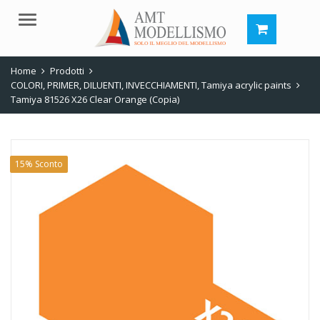
Menu
Home
Prodotti
COLORI, PRIMER, DILUENTI, INVECCHIAMENTI
,
Tamiya acrylic paints
Tamiya 81526 X26 Clear Orange (Copia)
15% Sconto