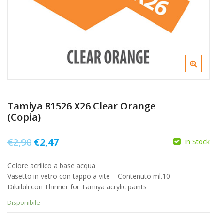
Tamiya 81526 X26 Clear Orange
(Copia)
Il
Il
€
2,90
€
2,47
In Stock
prezzo
prezzo
Colore acrilico a base acqua
originale
attuale
Vasetto in vetro con tappo a vite – Contenuto ml.10
era:
è:
Diluibili con Thinner for Tamiya acrylic paints
€2,90.
€2,47.
Disponibile