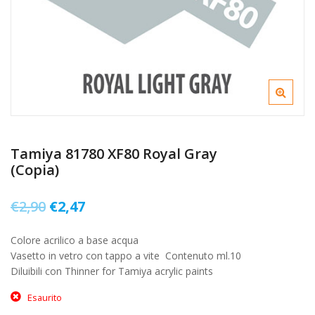
Tamiya 81780 XF80 Royal Gray
(Copia)
Il
Il
€
2,90
€
2,47
prezzo
prezzo
Colore acrilico a base acqua
originale
attuale
Vasetto in vetro con tappo a vite  Contenuto ml.10
era:
è:
Diluibili con Thinner for Tamiya acrylic paints
€2,90.
€2,47.
Esaurito