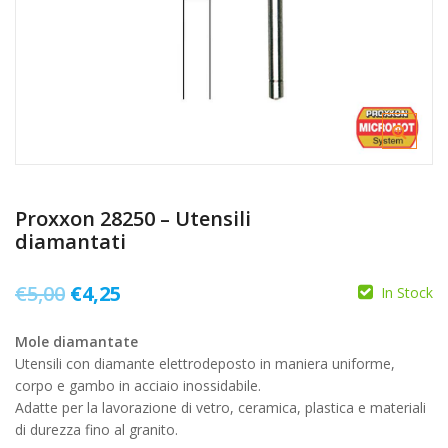
Proxxon 28250 – Utensili
diamantati
Il
Il
€
5,00
€
4,25
In Stock
prezzo
prezzo
Mole diamantate
originale
attuale
Utensili con diamante elettrodeposto in maniera uniforme,
era:
è:
corpo e gambo in acciaio inossidabile.
Adatte per la lavorazione di vetro, ceramica, plastica e materiali
€5,00.
€4,25.
di durezza fino al granito.