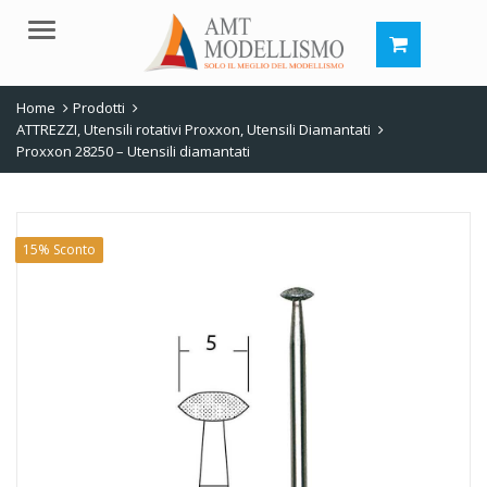
Menu
Home
Prodotti
ATTREZZI
,
Utensili rotativi Proxxon
,
Utensili Diamantati
Proxxon 28250 – Utensili diamantati
15% Sconto