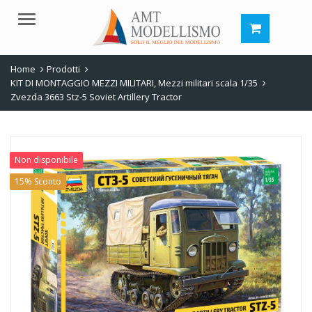
Menu
Home
Prodotti
KIT DI MONTAGGIO MEZZI MILITARI
,
Mezzi militari scala 1/35
Zvezda 3663 Stz-5 Soviet Artillery Tractor
Non disponibile
15% Sconto