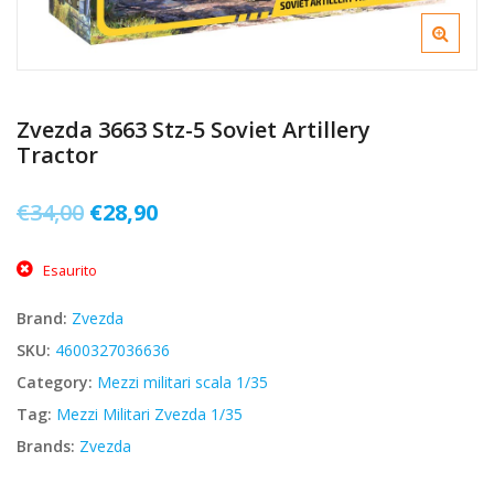
Zvezda 3663 Stz-5 Soviet Artillery
Tractor
Il
Il
€
34,00
€
28,90
prezzo
prezzo
Esaurito
originale
attuale
era:
è:
Brand:
Zvezda
€34,00.
€28,90.
SKU:
4600327036636
Category:
Mezzi militari scala 1/35
Tag:
Mezzi Militari Zvezda 1/35
Brands:
Zvezda