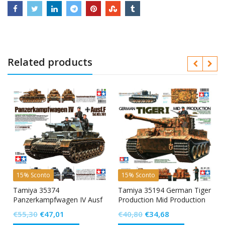
Related products
15% Sconto
15% Sconto
Tamiya 35374
Tamiya 35194 German Tiger
Panzerkampfwagen IV Ausf
Production Mid Production
F Sd.Kfz. 161
Il
Il
Il
Il
€
55,30
€
47,01
€
40,80
€
34,68