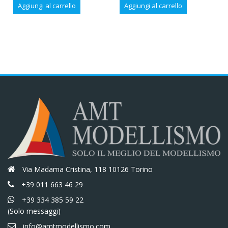
prezzo
prezzo
prezzo
prezzo
Aggiungi al carrello
Aggiungi al carrello
originale
attuale
originale
attuale
era:
è:
era:
è:
€55,30.
€47,01.
€40,80.
€34,68.
Via Madama Cristina, 118 10126 Torino
+39 011 663 46 29
+39 334 385 59 22
(Solo messaggi)
info@amtmodellismo.com