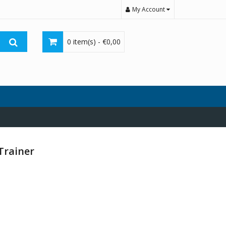
My Account
0 item(s) -
€
0,00
Trainer