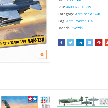
€41,60.
€35,36.
SKU:
4600327048219
Category:
Aerei scala 1/48
Tag:
Aerei Zvezda 1/48
Brands:
Zvezda