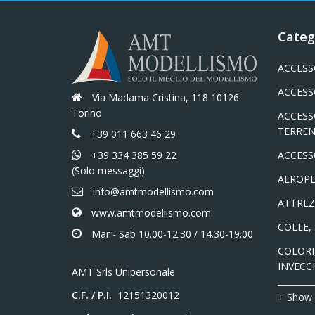
Categ
ACCESS
ACCESS
Via Madama Cristina, 118 10126
Torino
ACCESS
TERREN
+39 011 663 46 29
+39 334 385 59 22
ACCESS
(Solo messaggi)
AEROPE
info@amtmodellismo.com
ATTREZ
www.amtmodellismo.com
COLLE,
Mar - Sab 10.00-12.30 / 14.30-19.00
COLORI,
INVECC
AMT Srls Unipersonale
C.F. / P.I.
12151320012
+ Show