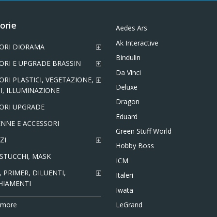
orie
Aedes Ars
Ak Interactive
ORI DIORAMA
Bindulin
ORI E UPGRADE BRASSIN
Da Vinci
ORI PLASTICI, VEGETAZIONE,
Deluxe
I, ILLUMINAZIONE
Dragon
ORI UPGRADE
Eduard
NNE E ACCESSORI
Green Stuff World
ZI
Hobby Boss
 STUCCHI, MASK
ICM
 PRIMER, DILUENTI,
Italeri
HIAMENTI
Iwata
LeGrand
 more