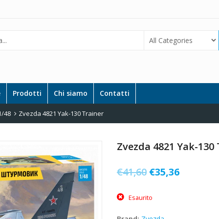
e
Prodotti
Chi siamo
Contatti
1/48
Zvezda 4821 Yak-130 Trainer
Zvezda 4821 Yak-130 
Il
Il
€
41,60
€
35,36
prezzo
prezzo
Esaurito
originale
attuale
era:
è:
Brand:
Zvezda