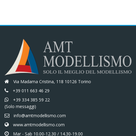
0.
€12,70.
€10,80.
Via Madama Cristina, 118 10126 Torino
+39 011 663 46 29
+39 334 385 59 22
(Solo messaggi)
info@amtmodellismo.com
www.amtmodellismo.com
Mar - Sab 10.00-12.30 / 14.30-19.00