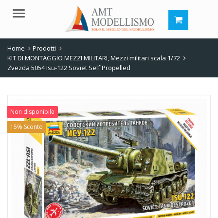
Menu
Home
Prodotti
KIT DI MONTAGGIO MEZZI MILITARI
,
Mezzi militari scala 1/72
Zvezda 5054 Isu-122 Soviet Self Propelled
Non disponibile
15% Sconto