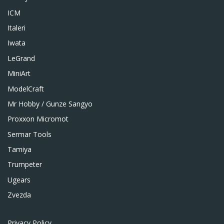
ICM
Italeri
Iwata
LeGrand
MiniArt
ModelCraft
Mr Hobby / Gunze Sangyo
Proxxon Micromot
Sermar Tools
Tamiya
Trumpeter
Ugears
Zvezda
Privacy Policy