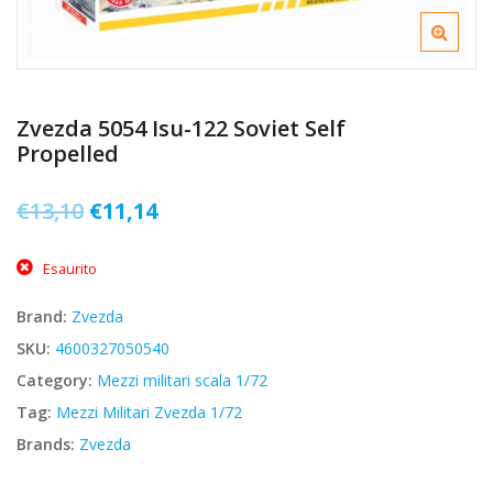
Zvezda 5054 Isu-122 Soviet Self
Propelled
Il
Il
€
13,10
€
11,14
prezzo
prezzo
Esaurito
originale
attuale
era:
è:
Brand:
Zvezda
€13,10.
€11,14.
SKU:
4600327050540
Category:
Mezzi militari scala 1/72
Tag:
Mezzi Militari Zvezda 1/72
Brands:
Zvezda