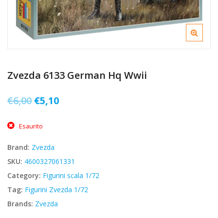
Zvezda 6133 German Hq Wwii
Il
Il
€
6,00
€
5,10
prezzo
prezzo
Esaurito
originale
attuale
era:
è:
Brand:
Zvezda
€6,00.
€5,10.
SKU:
4600327061331
Category:
Figurini scala 1/72
Tag:
Figurini Zvezda 1/72
Brands:
Zvezda