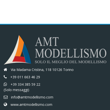
era:
è:
€10,00.
€8,50.
€10,00.
€8,50.
Via Madama Cristina, 118 10126 Torino
+39 011 663 46 29
+39 334 385 59 22
(Solo messaggi)
info@amtmodellismo.com
www.amtmodellismo.com