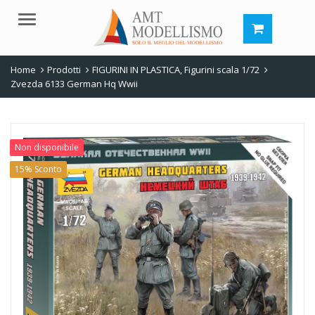
Menu
Home
Prodotti
FIGURINI IN PLASTICA
,
Figurini scala 1/72
Zvezda 6133 German Hq Wwii
Non disponibile
15% Sconto