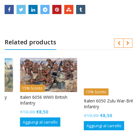
Related products
15% Sconto
15% Sconto
Italeri 6056 WWII British
Italeri 6050 Zulu War-British
Infantry
Infantry
Il
Il
€
10,00
€
8,50
Il
Il
€
10,00
€
8,50
prezzo
prezzo
Aggiungi al carrello
prezzo
prezzo
Aggiungi al carrello
originale
attuale
originale
attuale
era:
è: