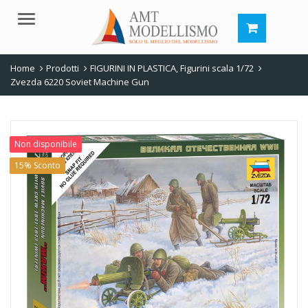
Menu
Home
Prodotti
FIGURINI IN PLASTICA
,
Figurini scala 1/72
Zvezda 6220 Soviet Machine Gun
Non disponibile
15% Sconto