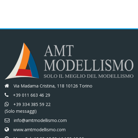
€10,00.
€8,50.
€10,00.
€8,50.
Via Madama Cristina, 118 10126 Torino
+39 011 663 46 29
+39 334 385 59 22
(Solo messaggi)
info@amtmodellismo.com
www.amtmodellismo.com