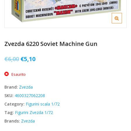
Zvezda 6220 Soviet Machine Gun
Il
Il
€
6,00
€
5,10
prezzo
prezzo
Esaurito
originale
attuale
era:
è:
Brand:
Zvezda
€6,00.
€5,10.
SKU:
4600327062208
Category:
Figurini scala 1/72
Tag:
Figurini Zvezda 1/72
Brands:
Zvezda