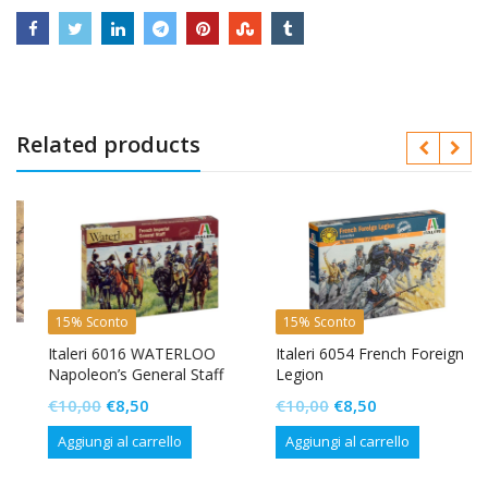
Related products
15% Sconto
15% Sconto
Italeri 6016 WATERLOO
Italeri 6054 French Foreign
Napoleon’s General Staff
Legion
Il
Il
Il
Il
€
10,00
€
8,50
€
10,00
€
8,50
prezzo
prezzo
prezzo
prezzo
Aggiungi al carrello
Aggiungi al carrello
originale
attuale
originale
attuale
era:
è:
era:
è: