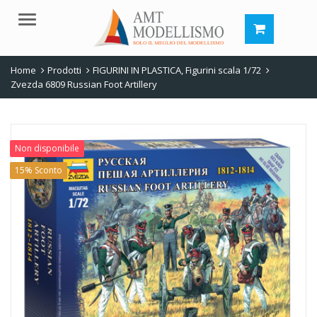
Menu
Home
Prodotti
FIGURINI IN PLASTICA
,
Figurini scala 1/72
Zvezda 6809 Russian Foot Artillery
Non disponibile
15% Sconto