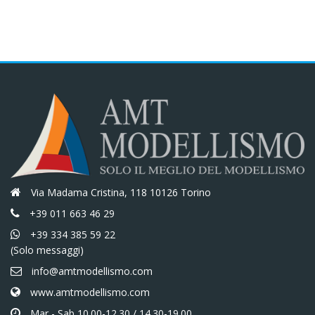
€10,00.
€8,50.
€10,00.
€8,50.
Via Madama Cristina, 118 10126 Torino
+39 011 663 46 29
+39 334 385 59 22
(Solo messaggi)
info@amtmodellismo.com
www.amtmodellismo.com
Mar - Sab 10.00-12.30 / 14.30-19.00