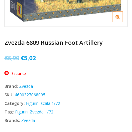
Zvezda 6809 Russian Foot Artillery
Il
Il
€
5,90
€
5,02
prezzo
prezzo
Esaurito
originale
attuale
era:
è:
Brand:
Zvezda
€5,90.
€5,02.
SKU:
4600327068095
Category:
Figurini scala 1/72
Tag:
Figurini Zvezda 1/72
Brands:
Zvezda