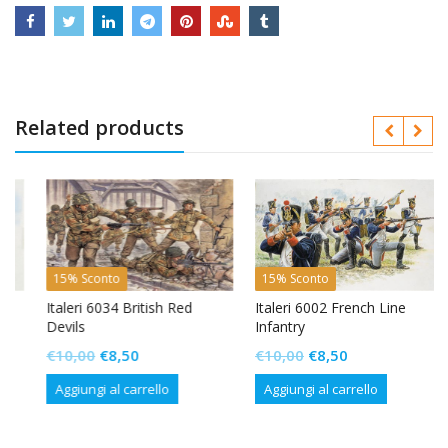
Related products
15% Sconto
15% Sconto
Italeri 6034 British Red
Italeri 6002 French Line
Devils
Infantry
Il
Il
Il
Il
€
10,00
€
8,50
€
10,00
€
8,50
prezzo
prezzo
prezzo
prezzo
Aggiungi al carrello
Aggiungi al carrello
originale
attuale
originale
attuale
era:
è:
era:
è: