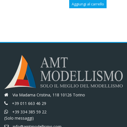
prezzo
prezzo
€34,50.
€29,33.
Aggiungi al carrello
originale
attuale
era:
è:
€40,50.
€34,43.
Via Madama Cristina, 118 10126 Torino
+39 011 663 46 29
+39 334 385 59 22
(Solo messaggi)
info@amtmodellismo.com