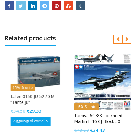
Related products
15% Sconto
Italeri 0150 JU-52 / 3M
”Tante Ju”
15% Sconto
Il
Il
€
34,50
€
29,33
Tamiya 60788 Lockheed
prezzo
prezzo
Aggiungi al carrello
Martin F-16 CJ Block 50
originale
attuale
Fighting Falcon w Full
Il
Il
€
40,50
€
34,43
era:
è:
Equipment