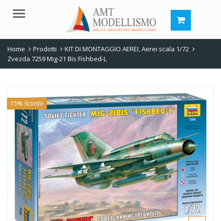
Menu
Home
Prodotti
KIT DI MONTAGGIO AEREI
,
Aerei scala 1/72
Zvezda 7259 Mig-21 Bis Fishbed-L
15% Sconto