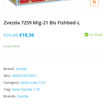
Zvezda 7259 Mig-21 Bis Fishbed-L
Il
Il
€
21,60
€
18,36
In Stock
prezzo
prezzo
Disponibile
originale
attuale
era:
è:
€21,60.
€18,36.
Brand:
Zvezda
SKU:
4600327072597
Category:
Aerei scala 1/72
Tag:
Aerei Zvezda 1/72
Brands:
Zvezda