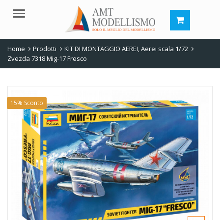
Menu
Home
Prodotti
KIT DI MONTAGGIO AEREI
,
Aerei scala 1/72
Zvezda 7318 Mig-17 Fresco
15% Sconto