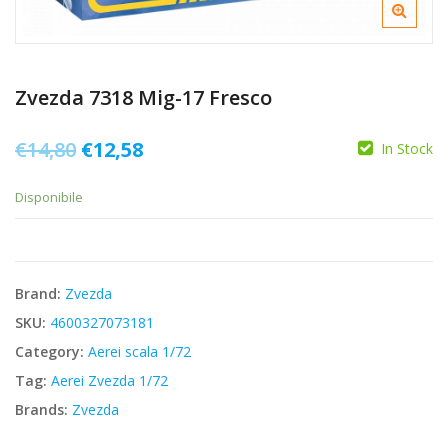
Zvezda 7318 Mig-17 Fresco
Il
Il
€
14,80
€
12,58
In Stock
prezzo
prezzo
Disponibile
originale
attuale
era:
è:
€14,80.
€12,58.
Brand:
Zvezda
SKU:
4600327073181
Category:
Aerei scala 1/72
Tag:
Aerei Zvezda 1/72
Brands:
Zvezda