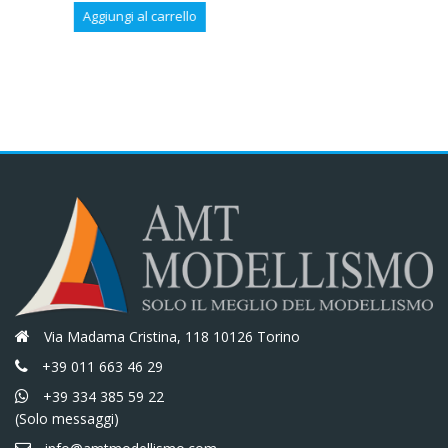
prezzo
prezzo
€20,70.
€17,60.
Aggiungi al carrello
originale
attuale
era:
è:
€14,50.
€12,33.
Via Madama Cristina, 118 10126 Torino
+39 011 663 46 29
+39 334 385 59 22
(Solo messaggi)