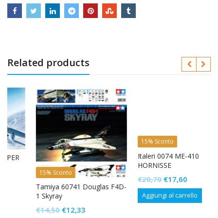
Related products
15% Sconto
Italeri 0074 ME-410
R
HORNISSE
15% Sconto
Il
Il
€
20,70
€
17,60
Tamiya 60741 Douglas F4D-
prezzo
prezzo
Aggiungi al carrello
1 Skyray
originale
attuale
Il
Il
€
14,50
€
12,33
era:
è: