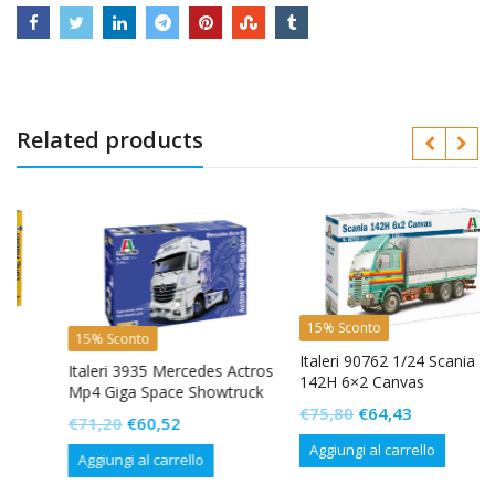
Related products
15% Sconto
15% Sconto
Italeri 90762 1/24 Scania
Italeri 3935 Mercedes Actros
142H 6×2 Canvas
Mp4 Giga Space Showtruck
Il
Il
€
75,80
€
64,43
Il
Il
€
71,20
€
60,52
prezzo
prezzo
prezzo
prezzo
Aggiungi al carrello
Aggiungi al carrello
originale
attuale
originale
attuale
era:
è: