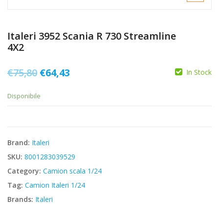
Italeri 3952 Scania R 730 Streamline
4X2
Il
Il
€
75,80
€
64,43
In Stock
prezzo
prezzo
Disponibile
originale
attuale
era:
è:
€75,80.
€64,43.
Brand:
Italeri
SKU:
8001283039529
Category:
Camion scala 1/24
Tag:
Camion Italeri 1/24
Brands:
Italeri