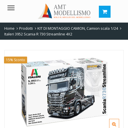
Menu
Home
Prodotti
KIT DI MONTAGGIO CAMION
,
Camion scala 1/24
Italeri 3952 Scania R 730 Streamline 4X2
15% Sconto