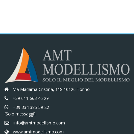
era:
è:
€75,80.
€64,43.
€71,20.
€60,52.
Via Madama Cristina, 118 10126 Torino
+39 011 663 46 29
+39 334 385 59 22
(Solo messaggi)
info@amtmodellismo.com
www.amtmodellismo.com