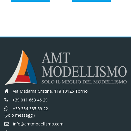
originale
attuale
originale
attuale
era:
è:
era:
è:
€44,30.
€37,66.
€42,80.
€36,38.
Via Madama Cristina, 118 10126 Torino
+39 011 663 46 29
+39 334 385 59 22
(Solo messaggi)
info@amtmodellismo.com