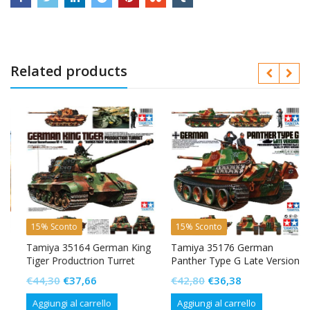
Related products
15% Sconto
15% Sconto
Tamiya 35164 German King
Tamiya 35176 German
Tiger Productrion Turret
Panther Type G Late Version
Il
Il
Il
Il
€
44,30
€
37,66
€
42,80
€
36,38
prezzo
prezzo
prezzo
prezzo
Aggiungi al carrello
Aggiungi al carrello