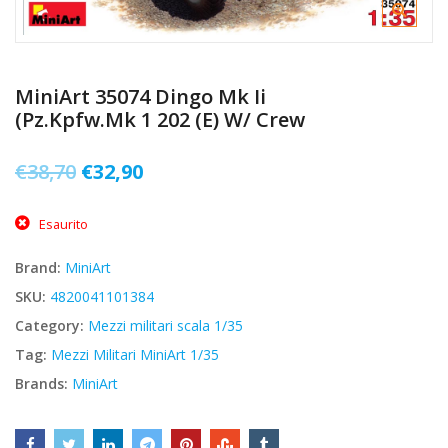
MiniArt 35074 Dingo Mk Ii
(Pz.Kpfw.Mk 1 202 (E) W/ Crew
Il
Il
€
38,70
€
32,90
prezzo
prezzo
Esaurito
originale
attuale
era:
è:
Brand:
MiniArt
€38,70.
€32,90.
SKU:
4820041101384
Category:
Mezzi militari scala 1/35
Tag:
Mezzi Militari MiniArt 1/35
Brands:
MiniArt