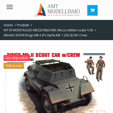
Menu
Home
Prodotti
KIT DI MONTAGGIO MEZZI MILITARI
,
Mezzi militari scala 1/35
MiniArt 35074 Dingo Mk Ii (Pz.Kpfw.Mk 1 202 (E) W/ Crew
Non disponibile
15% Sconto