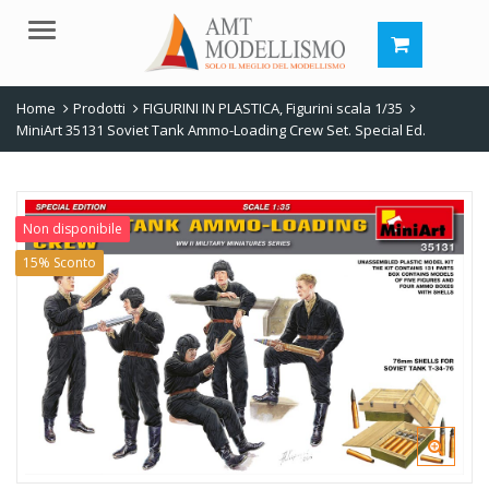
Menu
Home
Prodotti
FIGURINI IN PLASTICA
,
Figurini scala 1/35
MiniArt 35131 Soviet Tank Ammo-Loading Crew Set. Special Ed.
Non disponibile
15% Sconto