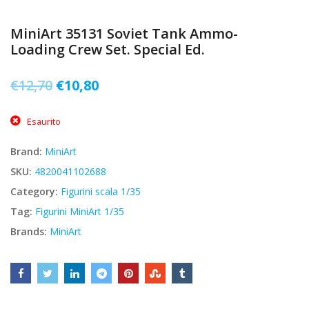
MiniArt 35131 Soviet Tank Ammo-
Loading Crew Set. Special Ed.
Il
Il
€
12,70
€
10,80
prezzo
prezzo
Esaurito
originale
attuale
era:
è:
Brand:
MiniArt
€12,70.
€10,80.
SKU:
4820041102688
Category:
Figurini scala 1/35
Tag:
Figurini MiniArt 1/35
Brands:
MiniArt