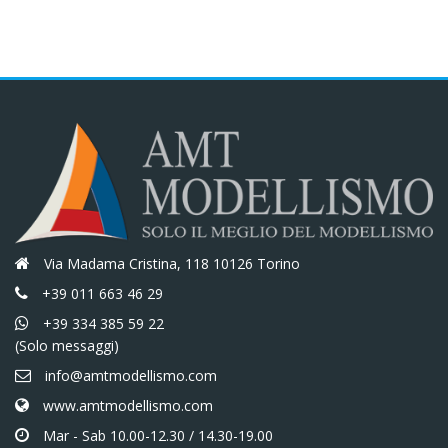
€22,00.
€18,70.
€6,00.
€5,10.
Via Madama Cristina, 118 10126 Torino
+39 011 663 46 29
+39 334 385 59 22
(Solo messaggi)
info@amtmodellismo.com
www.amtmodellismo.com
Mar - Sab 10.00-12.30 / 14.30-19.00