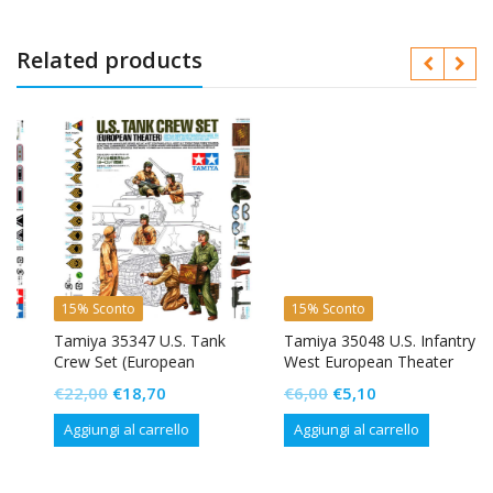
Related products
15% Sconto
15% Sconto
Tamiya 35347 U.S. Tank
Tamiya 35048 U.S. Infantry
Crew Set (European
West European Theater
Theater)
Il
Il
Il
Il
€
22,00
€
18,70
€
6,00
€
5,10
prezzo
prezzo
prezzo
prezzo
Aggiungi al carrello
Aggiungi al carrello
originale
attuale
originale
attuale
era:
è:
era:
è: