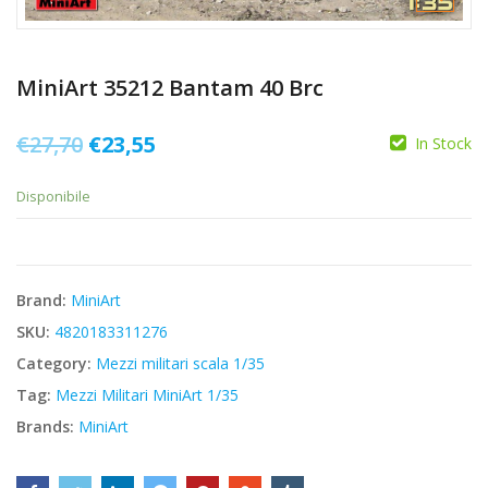
MiniArt 35212 Bantam 40 Brc
Il
Il
€
27,70
€
23,55
In Stock
prezzo
prezzo
Disponibile
originale
attuale
era:
è:
€27,70.
€23,55.
Brand:
MiniArt
SKU:
4820183311276
Category:
Mezzi militari scala 1/35
Tag:
Mezzi Militari MiniArt 1/35
Brands:
MiniArt