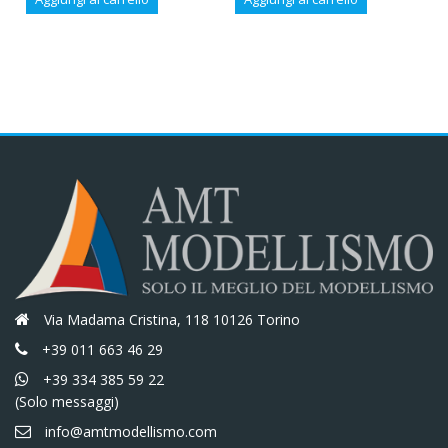
originale
attuale
originale
attuale
era:
è:
era:
è:
€46,60.
€39,61.
€77,00.
€65,45.
Via Madama Cristina, 118 10126 Torino
+39 011 663 46 29
+39 334 385 59 22
(Solo messaggi)
info@amtmodellismo.com