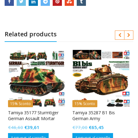
Related products
15% Sconto
15% Sconto
d
Tamiya 35177 Sturmtiger
Tamiya 35287 B1 Bis
German Assault Mortar
German Army
Il
Il
Il
Il
€
46,60
€
39,61
€
77,00
€
65,45
prezzo
prezzo
prezzo
prezzo
Aggiungi al carrello
Aggiungi al carrello