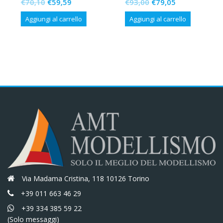
Il
Il
Il
Il
€
70,10
€
59,59
€
93,00
€
79,05
prezzo
prezzo
prezzo
prezzo
Aggiungi al carrello
Aggiungi al carrello
originale
attuale
originale
attuale
era:
è:
era:
è:
€70,10.
€59,59.
€93,00.
€79,05.
Via Madama Cristina, 118 10126 Torino
+39 011 663 46 29
+39 334 385 59 22
(Solo messaggi)