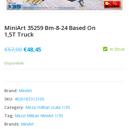
MiniArt 35259 Bm-8-24 Based On
1,5T Truck
Il
Il
€
57,00
€
48,45
In Stock
prezzo
prezzo
Disponibile
originale
attuale
era:
è:
€57,00.
€48,45.
Brand:
MiniArt
SKU:
4820183312105
Category:
Mezzi militari scala 1/35
Tag:
Mezzi Militari MiniArt 1/35
Brands:
MiniArt