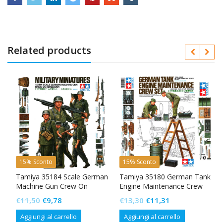
Related products
y
15% Sconto
15% Sconto
Tamiya 35184 Scale German
Tamiya 35180 German Tank
Machine Gun Crew On
Engine Maintenance Crew
Maneuver
Set
Il
Il
Il
Il
€
11,50
€
9,78
€
13,30
€
11,31
prezzo
prezzo
prezzo
prezzo
Aggiungi al carrello
Aggiungi al carrello