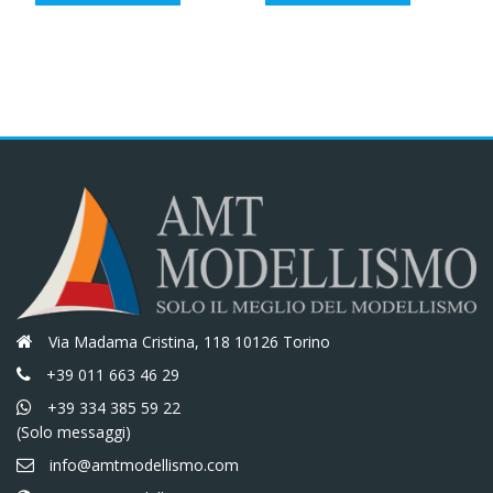
originale
attuale
originale
attuale
era:
è:
era:
è:
€11,50.
€9,78.
€13,30.
€11,31.
Via Madama Cristina, 118 10126 Torino
+39 011 663 46 29
+39 334 385 59 22
(Solo messaggi)
info@amtmodellismo.com