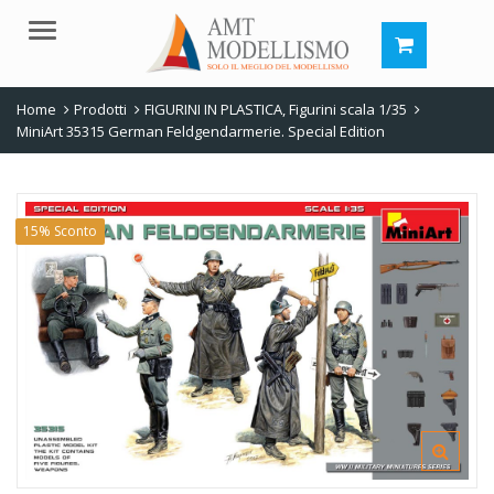
Menu
Home
Prodotti
FIGURINI IN PLASTICA
,
Figurini scala 1/35
MiniArt 35315 German Feldgendarmerie. Special Edition
15% Sconto