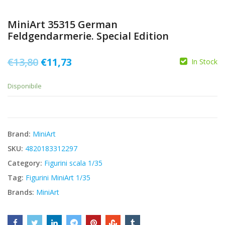
MiniArt 35315 German
Feldgendarmerie. Special Edition
Il
Il
€
13,80
€
11,73
In Stock
prezzo
prezzo
Disponibile
originale
attuale
era:
è:
€13,80.
€11,73.
Brand:
MiniArt
SKU:
4820183312297
Category:
Figurini scala 1/35
Tag:
Figurini MiniArt 1/35
Brands:
MiniArt