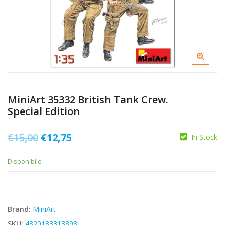
MiniArt 35332 British Tank Crew.
Special Edition
Il
Il
€
15,00
€
12,75
In Stock
prezzo
prezzo
Disponibile
originale
attuale
era:
è:
€15,00.
€12,75.
Brand:
MiniArt
SKU:
4820183313898