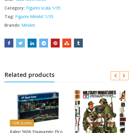
Category:
Figurini scala 1/35
Tag:
Figurini MiniArt 1/35
Brands:
MiniArt
Related products
15% Sconto
y
Italeri 5606 Equipaggio Elco