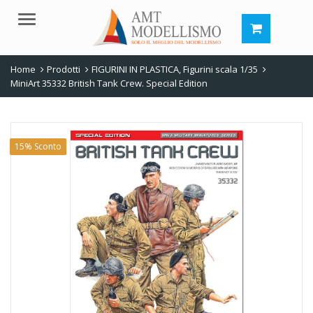
Menu
Home
Prodotti
FIGURINI IN PLASTICA
,
Figurini scala 1/35
MiniArt 35332 British Tank Crew. Special Edition
15% Sconto