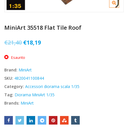
MiniArt 35518 Flat Tile Roof
Il
Il
€
21,40
€
18,19
prezzo
prezzo
Esaurito
originale
attuale
era:
è:
Brand:
MiniArt
€21,40.
€18,19.
SKU:
4820041100844
Category:
Accessori diorama scala 1/35
Tag:
Diorama MiniArt 1/35
Brands:
MiniArt