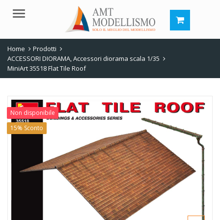
Menu
Home
Prodotti
ACCESSORI DIORAMA
,
Accessori diorama scala 1/35
MiniArt 35518 Flat Tile Roof
Non disponibile
15% Sconto