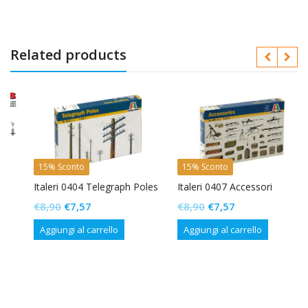
Related products
15% Sconto
15% Sconto
Italeri 0404 Telegraph Poles
Italeri 0407 Accessori
Il
Il
Il
Il
€
8,90
€
7,57
€
8,90
€
7,57
prezzo
prezzo
prezzo
prezzo
Aggiungi al carrello
Aggiungi al carrello
originale
attuale
originale
attuale
era:
è:
era:
è:
€8,90.
€7,57.
€8,90.
€7,57.