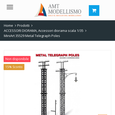
Menu
Home
Prodotti
ACCESSORI DIORAMA
,
Accessori diorama scala 1/35
MiniArt 35529 Metal Telegraph Poles
Non disponibile
15% Sconto