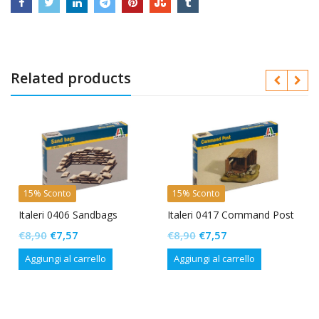
Related products
15% Sconto
15% Sconto
Italeri 0406 Sandbags
Italeri 0417 Command Post
Il
Il
Il
Il
€
8,90
€
7,57
€
8,90
€
7,57
prezzo
prezzo
prezzo
prezzo
Aggiungi al carrello
Aggiungi al carrello
originale
attuale
originale
attuale
era:
è:
era:
è:
€8,90.
€7,57.
€8,90.
€7,57.