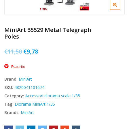
MiniArt 35529 Metal Telegraph
Poles
Il
Il
€
11,50
€
9,78
prezzo
prezzo
Esaurito
originale
attuale
era:
è:
Brand:
MiniArt
€11,50.
€9,78.
SKU:
4820041101674
Category:
Accessori diorama scala 1/35
Tag:
Diorama MiniArt 1/35
Brands:
MiniArt