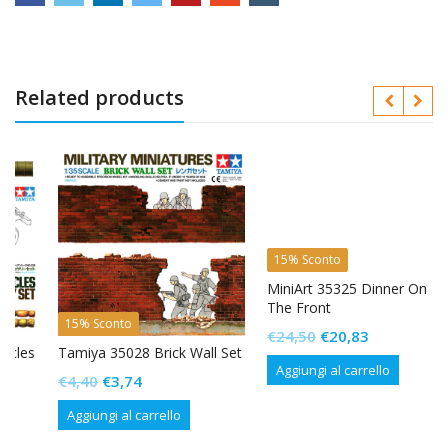
Related products
15% Sconto
MiniArt 35325 Dinner On
The Front
15% Sconto
Il
Il
€
24,50
€
20,83
s
Tamiya 35028 Brick Wall Set
prezzo
prezzo
Aggiungi al carrello
Il
Il
€
4,40
€
3,74
originale
attuale
prezzo
prezzo
era:
è:
Aggiungi al carrello
originale
attuale
€24,50.
€20,83.