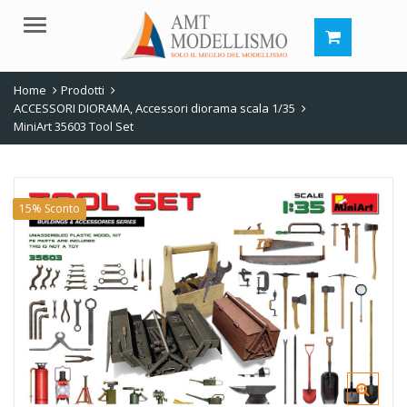
Menu
Home
Prodotti
ACCESSORI DIORAMA
,
Accessori diorama scala 1/35
MiniArt 35603 Tool Set
15% Sconto