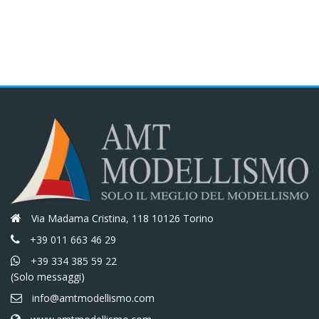
era:
è:
€4,40.
€3,74.
Via Madama Cristina, 118 10126 Torino
+39 011 663 46 29
+39 334 385 59 22
(Solo messaggi)
info@amtmodellismo.com