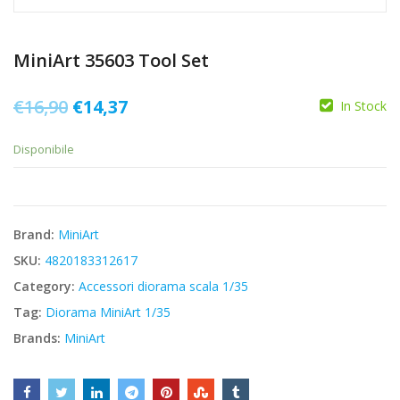
MiniArt 35603 Tool Set
Il
Il
€
16,90
€
14,37
In Stock
prezzo
prezzo
Disponibile
originale
attuale
era:
è:
€16,90.
€14,37.
Brand:
MiniArt
SKU:
4820183312617
Category:
Accessori diorama scala 1/35
Tag:
Diorama MiniArt 1/35
Brands:
MiniArt