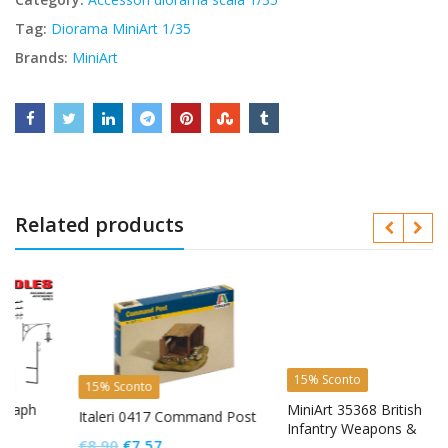
Tag:
Diorama MiniArt 1/35
Brands:
MiniArt
Related products
15% Sconto
15% Sconto
MiniArt 35368 British
Italeri 0417 Command Post
Infantry Weapons &
Il
Il
€
8,90
€
7,57
Equipment