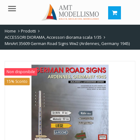
Menu
Home
Prodotti
ACCESSORI DIORAMA
,
Accessori diorama scala 1/35
MiniArt 35609 German Road Signs Ww2 (Ardennes, Germany 1945)
Non disponibile
15% Sconto