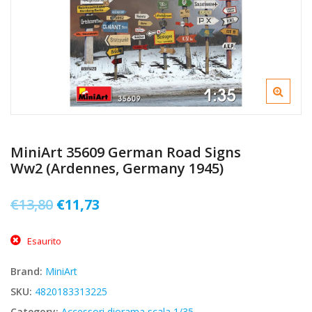
MiniArt 35609 German Road Signs
Ww2 (Ardennes, Germany 1945)
Il
Il
€
13,80
€
11,73
prezzo
prezzo
Esaurito
originale
attuale
era:
è:
Brand:
MiniArt
€13,80.
€11,73.
SKU:
4820183313225
Category:
Accessori diorama scala 1/35