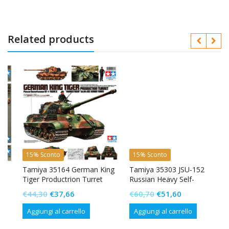
Related products
15% Sconto
15% Sconto
Tamiya 35164 German King
Tamiya 35303 JSU-152
Tiger Productrion Turret
Russian Heavy Self-
Propelled Gun
Il
Il
Il
Il
€
44,30
€
37,66
€
60,70
€
51,60
prezzo
prezzo
prezzo
prezzo
Aggiungi al carrello
Aggiungi al carrello
originale
attuale
originale
attuale