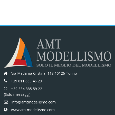
era:
è:
era:
è:
€44,30.
€37,66.
€60,70.
€51,60.
Via Madama Cristina, 118 10126 Torino
+39 011 663 46 29
+39 334 385 59 22
(Solo messaggi)
info@amtmodellismo.com
www.amtmodellismo.com