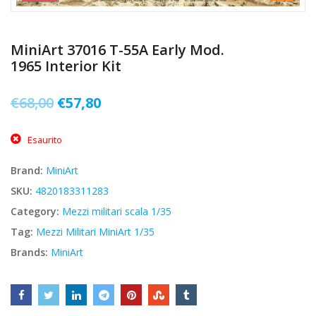
MiniArt 37016 T-55A Early Mod.
1965 Interior Kit
Il
Il
€
68,00
€
57,80
prezzo
prezzo
Esaurito
originale
attuale
era:
è:
Brand:
MiniArt
€68,00.
€57,80.
SKU:
4820183311283
Category:
Mezzi militari scala 1/35
Tag:
Mezzi Militari MiniArt 1/35
Brands:
MiniArt