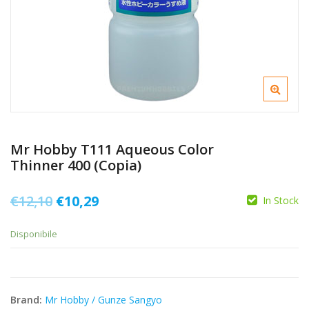
Mr Hobby T111 Aqueous Color
Thinner 400 (Copia)
Il
Il
€
12,10
€
10,29
In Stock
prezzo
prezzo
Disponibile
originale
attuale
era:
è:
€12,10.
€10,29.
Brand:
Mr Hobby / Gunze Sangyo