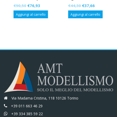
Il
Il
Il
Il
€
90,50
€
76,93
€
44,30
€
37,66
prezzo
prezzo
prezzo
prezzo
Aggiungi al carrello
Aggiungi al carrello
originale
attuale
originale
attuale
era:
è:
era:
è:
€90,50.
€76,93.
€44,30.
€37,66.
Via Madama Cristina, 118 10126 Torino
+39 011 663 46 29
+39 334 385 59 22