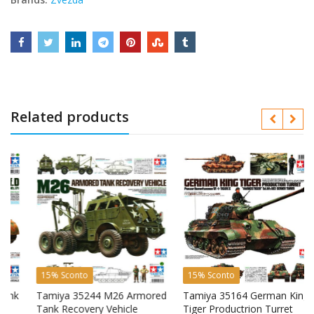
Related products
15% Sconto
15% Sconto
k
Tamiya 35244 M26 Armored
Tamiya 35164 German King
Tank Recovery Vehicle
Tiger Productrion Turret