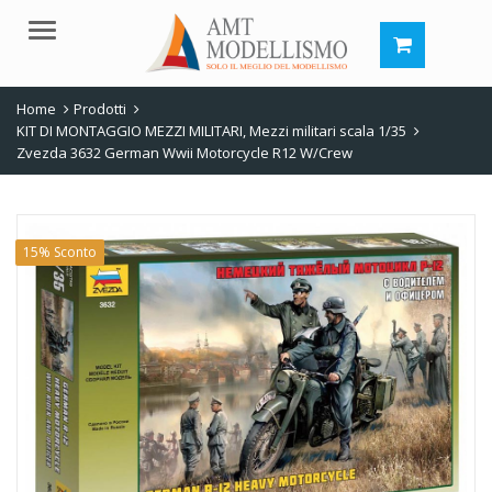
Menu
Home
Prodotti
KIT DI MONTAGGIO MEZZI MILITARI
,
Mezzi militari scala 1/35
Zvezda 3632 German Wwii Motorcycle R12 W/Crew
15% Sconto