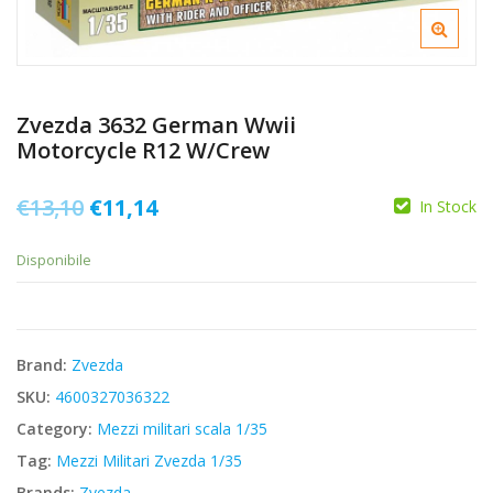
Zvezda 3632 German Wwii
Motorcycle R12 W/Crew
Il
Il
€
13,10
€
11,14
In Stock
prezzo
prezzo
Disponibile
originale
attuale
era:
è:
€13,10.
€11,14.
Brand:
Zvezda
SKU:
4600327036322
Category:
Mezzi militari scala 1/35
Tag:
Mezzi Militari Zvezda 1/35
Brands:
Zvezda