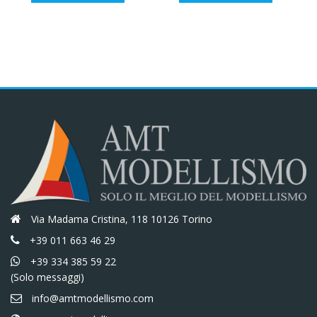
originale
attuale
originale
attuale
era:
è:
era:
è:
€60,00.
€51,00.
€27,10.
€23,04.
Via Madama Cristina, 118 10126 Torino
+39 011 663 46 29
+39 334 385 59 22
(Solo messaggi)
info@amtmodellismo.com