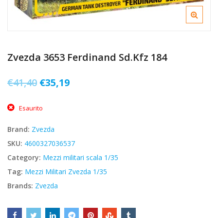
Zvezda 3653 Ferdinand Sd.Kfz 184
Il
Il
€
41,40
€
35,19
prezzo
prezzo
Esaurito
originale
attuale
era:
è:
Brand:
Zvezda
€41,40.
€35,19.
SKU:
4600327036537
Category:
Mezzi militari scala 1/35
Tag:
Mezzi Militari Zvezda 1/35
Brands:
Zvezda