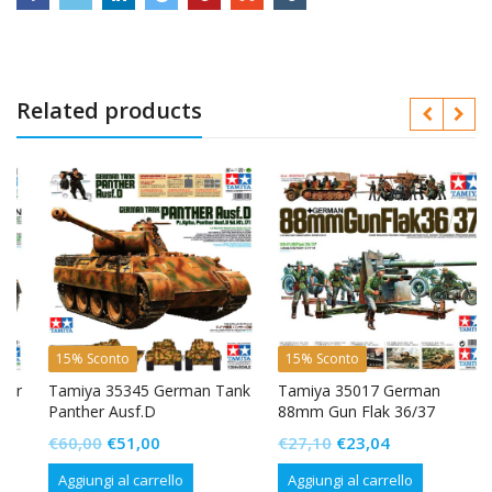
Related products
15% Sconto
15% Sconto
r
Tamiya 35345 German Tank
Tamiya 35017 German
Panther Ausf.D
88mm Gun Flak 36/37
Il
Il
Il
Il
€
60,00
€
51,00
€
27,10
€
23,04
prezzo
prezzo
prezzo
prezzo
Aggiungi al carrello
Aggiungi al carrello