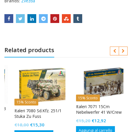
Brands:
Zvezda
Related products
15% Sconto
15% Sconto
Italeri 7071 15Cm
Italeri 7080 Sd.Kfz. 251/1
Nebelwerfer 41 W/Crew
Stuka Zu Fuss
Il
Il
€
15,20
€
12,92
Il
Il
€
18,00
€
15,30
prezzo
prezzo
Aggiungi al carrello
prezzo
prezzo