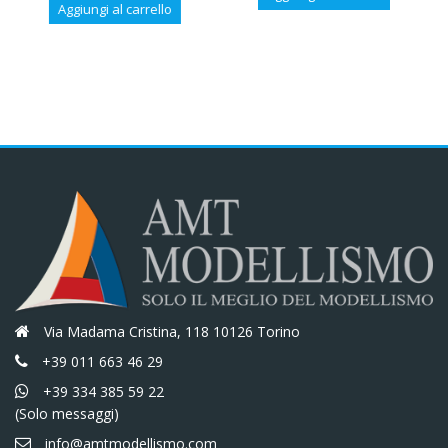
originale
attuale
Aggiungi al carrello
originale
attuale
era:
è:
era:
è:
€15,20.
€12,92.
€18,00.
€15,30.
Via Madama Cristina, 118 10126 Torino
+39 011 663 46 29
+39 334 385 59 22
(Solo messaggi)
info@amtmodellismo.com