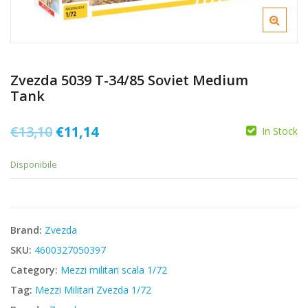
Zvezda 5039 T-34/85 Soviet Medium
Tank
Il
Il
€
13,10
€
11,14
In Stock
prezzo
prezzo
Disponibile
originale
attuale
era:
è:
€13,10.
€11,14.
Brand:
Zvezda
SKU:
4600327050397
Category:
Mezzi militari scala 1/72
Tag:
Mezzi Militari Zvezda 1/72