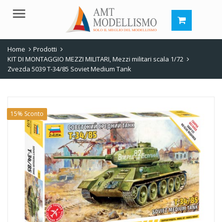
Menu
Home
Prodotti
KIT DI MONTAGGIO MEZZI MILITARI
,
Mezzi militari scala 1/72
Zvezda 5039 T-34/85 Soviet Medium Tank
15% Sconto