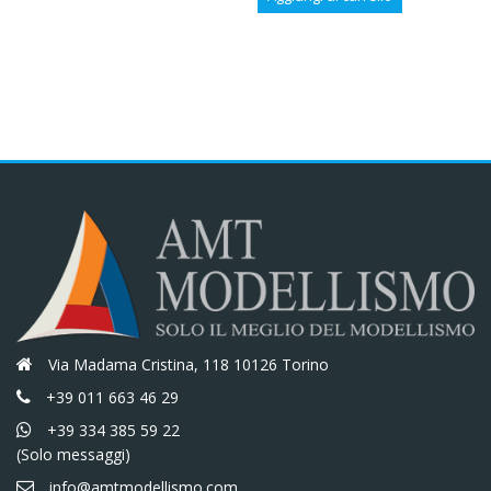
originale
attuale
era:
è:
era:
è:
€16,10.
€13,69.
€12,70.
€10,80.
Via Madama Cristina, 118 10126 Torino
+39 011 663 46 29
+39 334 385 59 22
(Solo messaggi)
info@amtmodellismo.com