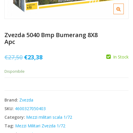
Zvezda 5040 Bmp Bumerang 8X8
Apc
Il
Il
€
27,50
€
23,38
In Stock
prezzo
prezzo
Disponibile
originale
attuale
era:
è:
€27,50.
€23,38.
Brand:
Zvezda
SKU:
4600327050403
Category:
Mezzi militari scala 1/72
Tag:
Mezzi Militari Zvezda 1/72