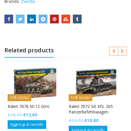
Brands:
Zvezda
Related products
15% Sconto
15% Sconto
Italeri 7076 M-12 Gmc
Italeri 7072 Sd. Kfz. 265
Panzerbefehlswagen
Il
Il
€
16,10
€
13,69
Il
Il
€
12,70
€
10,80
prezzo
prezzo
Aggiungi al carrello
prezzo
prezzo
originale
attuale
Aggiungi al carrello