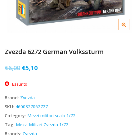
Zvezda 6272 German Volkssturm
Il
Il
€
6,00
€
5,10
prezzo
prezzo
Esaurito
originale
attuale
era:
è:
Brand:
Zvezda
€6,00.
€5,10.
SKU:
4600327062727
Category:
Mezzi militari scala 1/72
Tag:
Mezzi Militari Zvezda 1/72
Brands:
Zvezda