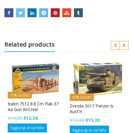
Related products
15% Sconto
15% Sconto
Italeri 7512 8.8 Cm Flak 37
Zvezda 5017 Panzer Iv
Aa Gun W/Crew
Ausf.H
Il
Il
€
14,80
€
12,58
Il
Il
€
18,00
€
15,30
prezzo
prezzo
prezzo
prezzo
Aggiungi al carrello
Aggiungi al carrello
originale
attuale