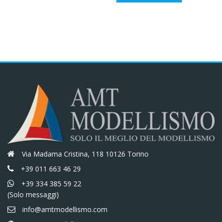
originale
attuale
era:
è:
era:
è:
€14,80.
€12,58.
€18,00.
€15,30.
Via Madama Cristina, 118 10126 Torino
+39 011 663 46 29
+39 334 385 59 22
(Solo messaggi)
info@amtmodellismo.com